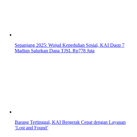
Sepanjang 2025: Wujud Kepedulian Sosial, KAI Daop 7
Madiun Salurkan Dana TJSL Rp778 Juta
Barang Tertinggal, KAI Bergerak Cepat dengan Layanan
‘Lost and Found’