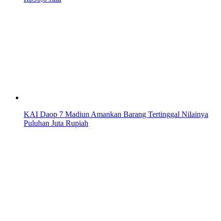
KAI Daop 7 Madiun Amankan Barang Tertinggal Nilainya
Puluhan Juta Rupiah