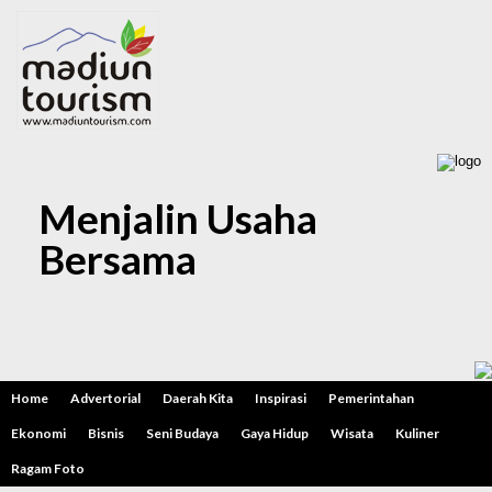
Menjalin Usaha
Bersama
Angkutan Lebaran
2024, Barang Tertinggal
Nilainya Capai Rp90,6
Juta
Home
Advertorial
Daerah Kita
Inspirasi
Pemerintahan
Ekonomi
Bisnis
Seni Budaya
Gaya Hidup
Wisata
Kuliner
Minggu, 21 April 2024
Ragam Foto