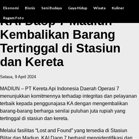
Ekonomi
Bisnis
Seni Budaya
Gaya Hidup
Wisata
Kuliner
KAI Daop 7 Madiun
Ragam Foto
Kembalikan Barang
Tertinggal di Stasiun
dan Kereta
Selasa, 9 April 2024
MADIUN – PT Kereta Api Indonesia Daerah Operasi 7
menunjukkan komitmennya terhadap integritas dan pelayanan
terbaik kepada penggunajasa KA dengan mengembalikan
barang-barang berharga senilai puluhan juta rupiah yang
tertinggal di stasiun dan kereta.
Melalui fasilitas “Lost and Found” yang tersedia di Stasiun
Blitar dan Madiun, KAI Daop 7 berhasil mengidentifikasi dan