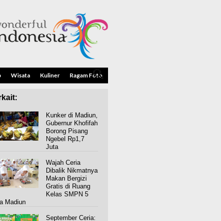
p
Wisata
Kuliner
Ragam Foto
kait:
Kunker di Madiun,
Gubernur Khofifah
Borong Pisang
Ngebel Rp1,7
Juta
Wajah Ceria
Dibalik Nikmatnya
Makan Bergizi
Gratis di Ruang
Kelas SMPN 5
a Madiun
September Ceria: