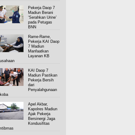
Pekerja Daop 7
Madiun Berani
‘Serahkan Urine’
pada Petugas
BNN
Rame-Rame,
Pekerja KAI Daop
7 Madiun
Manfaatkan
Layanan KB
usahaan
KAI Daop 7
Madiun Pastikan
Pekerja Bersih
dari
Penyalahgunaan
koba
Apel Akbar,
Kapolres Madiun
Ajak Pekerja
Bersinergi Jaga
Kondusifitas
mtibmas