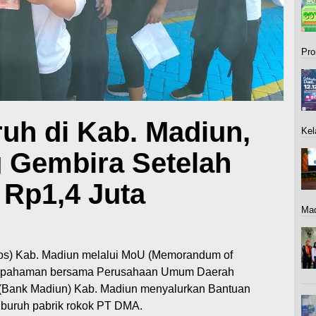
Pro
uh di Kab. Madiun,
Kel
g Gembira Setelah
 Rp1,4 Juta
Mad
os) Kab. Madiun melalui MoU (Memorandum of
esepahaman bersama Perusahaan Umum Daerah
Bank Madiun) Kab. Madiun menyalurkan Bantuan
buruh pabrik rokok PT DMA.