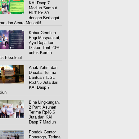
KAI Daop 7
Madiun Sambut
HUT Ke-80
dengan Berbagai
mo dan Acara Menarik!
Kabar Gembira
Bagi Masyarakat,
Ayo Dapatkan
Diskon Tarif 20%
untuk Kereta
as Eksekutif
Anak Yatim dan
Dhuafa, Terima
Bantuan TJSL
Rp37,5 Juta dari
KAI Daop 7
iun
Bina Lingkungan,
2 Panti Asuhan
Terima Rp46,6
Juta dari KAI
Daop 7 Madiun
Pondok Gontor
Ponorogo, Terima