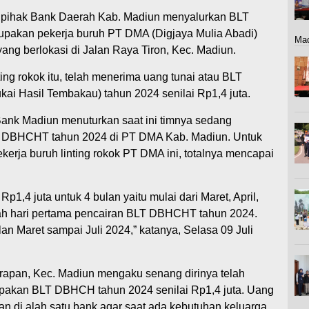
i, pihak Bank Daerah Kab. Madiun menyalurkan BLT
pakan pekerja buruh PT DMA (Digjaya Mulia Abadi)
Mad
ang berlokasi di Jalan Raya Tiron, Kec. Madiun.
ting rokok itu, telah menerima uang tunai atau BLT
i Hasil Tembakau) tahun 2024 senilai Rp1,4 juta.
 Bank Madiun menuturkan saat ini timnya sedang
 DBHCHT tahun 2024 di PT DMA Kab. Madiun. Untuk
erja buruh linting rokok PT DMA ini, totalnya mencapai
p1,4 juta untuk 4 bulan yaitu mulai dari Maret, April,
dalah hari pertama pencairan BLT DBHCHT tahun 2024.
an Maret sampai Juli 2024,” katanya, Selasa 09 Juli
irapan, Kec. Madiun mengaku senang dirinya telah
akan BLT DBHCH tahun 2024 senilai Rp1,4 juta. Uang
pan di alah satu bank agar saat ada kebutuhan keluarga