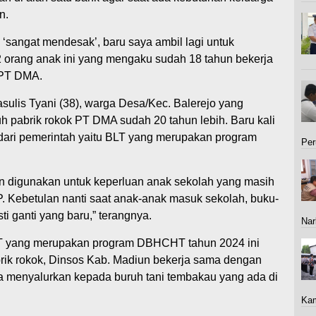
n.
 ‘sangat mendesak’, baru saya ambil lagi untuk
u 2 orang anak ini yang mengaku sudah 18 tahun bekerja
i PT DMA.
ulis Tyani (38), warga Desa/Kec. Balerejo yang
 pabrik rokok PT DMA sudah 20 tahun lebih. Baru kali
 dari pemerintah yaitu BLT yang merupakan program
Per
an digunakan untuk keperluan anak sekolah yang masih
Kebetulan nanti saat anak-anak masuk sekolah, buku-
i ganti yang baru,” terangnya.
Nar
LT yang merupakan program DBHCHT tahun 2024 ini
brik rokok, Dinsos Kab. Madiun bekerja sama dengan
 menyalurkan kepada buruh tani tembakau yang ada di
Ka