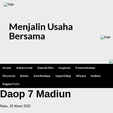
Menjalin Usaha
Bersama
Bina Lingkungan, 2
Home
Advertorial
Daerah Kita
Inspirasi
Pemerintahan
Panti Asuhan Terima
Ekonomi
Bisnis
Seni Budaya
Gaya Hidup
Wisata
Kuliner
Rp46,6 Juta dari KAI
Ragam Foto
Daop 7 Madiun
Rabu, 26 Maret 2025