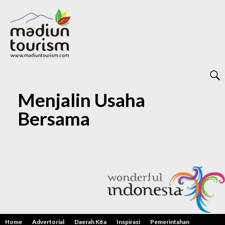
Menjalin Usaha
Bersama
KAI Daop 7 Madiun
Pastikan Pekerja
Bersih dari
Penyalahgunaan
Narkoba
Home
Advertorial
Daerah Kita
Inspirasi
Pemerintahan