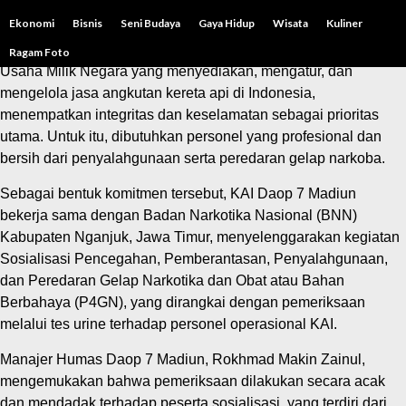
Jumat, 20 Juni 2025
Ekonomi
Bisnis
Seni Budaya
Gaya Hidup
Wisata
Kuliner
MADIUN – PT Kereta Api Indonesia (Persero) sebagai Badan
Ragam Foto
Usaha Milik Negara yang menyediakan, mengatur, dan
mengelola jasa angkutan kereta api di Indonesia,
menempatkan integritas dan keselamatan sebagai prioritas
utama. Untuk itu, dibutuhkan personel yang profesional dan
bersih dari penyalahgunaan serta peredaran gelap narkoba.
Sebagai bentuk komitmen tersebut, KAI Daop 7 Madiun
bekerja sama dengan Badan Narkotika Nasional (BNN)
Kabupaten Nganjuk, Jawa Timur, menyelenggarakan kegiatan
Sosialisasi Pencegahan, Pemberantasan, Penyalahgunaan,
dan Peredaran Gelap Narkotika dan Obat atau Bahan
Berbahaya (P4GN), yang dirangkai dengan pemeriksaan
melalui tes urine terhadap personel operasional KAI.
Manajer Humas Daop 7 Madiun, Rokhmad Makin Zainul,
mengemukakan bahwa pemeriksaan dilakukan secara acak
dan mendadak terhadap peserta sosialisasi, yang terdiri dari