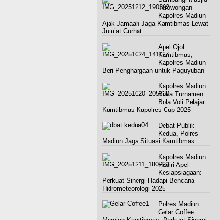
Terowongan,
Kapolres Madiun
Ajak Jamaah Jaga Kamtibmas Lewat
Jum’at Curhat
Apel Ojol
Kamtibmas,
Kapolres Madiun
Beri Penghargaan untuk Paguyuban
Kapolres Madiun
Buka Turnamen
Bola Voli Pelajar
Kamtibmas Kapolres Cup 2025
Debat Publik
Kedua, Polres
Madiun Jaga Situasi Kamtibmas
Kapolres Madiun
Hadiri Apel
Kesiapsiagaan:
Perkuat Sinergi Hadapi Bencana
Hidrometeorologi 2025
Polres Madiun
Gelar Coffee
Morning Kamtibmas, Perkuat Sinergi