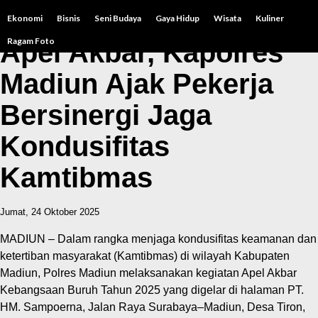
Ekonomi
Bisnis
Seni Budaya
Gaya Hidup
Wisata
Kuliner
Ragam Foto
Apel Akbar, Kapolres
Madiun Ajak Pekerja
Bersinergi Jaga
Kondusifitas
Kamtibmas
Jumat, 24 Oktober 2025
MADIUN – Dalam rangka menjaga kondusifitas keamanan dan
ketertiban masyarakat (Kamtibmas) di wilayah Kabupaten
Madiun, Polres Madiun melaksanakan kegiatan Apel Akbar
Kebangsaan Buruh Tahun 2025 yang digelar di halaman PT.
HM. Sampoerna, Jalan Raya Surabaya–Madiun, Desa Tiron,