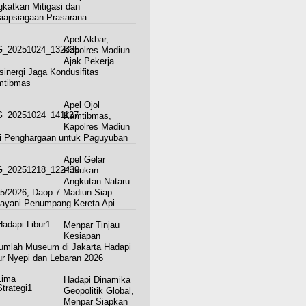
gkatkan Mitigasi dan
iapsiagaan Prasarana
Apel Akbar,
Kapolres Madiun
Ajak Pekerja
sinergi Jaga Kondusifitas
mtibmas
Apel Ojol
Kamtibmas,
Kapolres Madiun
i Penghargaan untuk Paguyuban
Apel Gelar
Pasukan
Angkutan Nataru
5/2026, Daop 7 Madiun Siap
ayani Penumpang Kereta Api
Menpar Tinjau
Kesiapan
umlah Museum di Jakarta Hadapi
ur Nyepi dan Lebaran 2026
Hadapi Dinamika
Geopolitik Global,
Menpar Siapkan