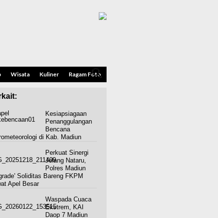
p
Wisata
Kuliner
Ragam Foto
kait:
Kesiapsiagaan
Penanggulangan
Bencana
rometeorologi di Kab. Madiun
Perkuat Sinergi
Jelang Nataru,
Polres Madiun
grade' Soliditas Bareng FKPM
at Apel Besar
Waspada Cuaca
Ekstrem, KAI
Daop 7 Madiun