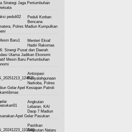
a Strategi Jaga Pertumbuhan
iwisata
Peduli Korban
Bencana
atera, Polres Madiun Kumpulkan
asi
Menteri Ekraf
Hadiri Rakornas
6: Sinergi Pusat dan Daerah
dasi Utama Jadikan Ekonomi
atif Mesin Baru Pertumbuhan
onomi
Antisipasi
Penyalahgunaan
Narkoba, Polres
iun Gelar Apel Kesiapan Patroli
kamtibmas
Angkutan
Lebaran, KAI
Daop 7 Madiun
sanakan Apel Gelar Pasukan
Pastikan
Angkutan Nataru