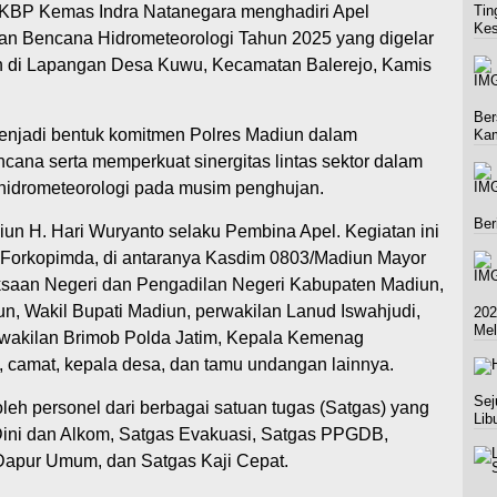
KBP Kemas Indra Natanegara menghadiri Apel
Tin
Kes
n Bencana Hidrometeorologi Tahun 2025 yang digelar
 di Lapangan Desa Kuwu, Kecamatan Balerejo, Kamis
Ber
enjadi bentuk komitmen Polres Madiun dalam
Ka
ana serta memperkuat sinergitas lintas sektor dalam
hidrometeorologi pada musim penghujan.
Ber
iun H. Hari Wuryanto selaku Pembina Apel. Kegiatan ini
t Forkopimda, di antaranya Kasdim 0803/Madiun Mayor
aksaan Negeri dan Pengadilan Negeri Kabupaten Madiun,
 Wakil Bupati Madiun, perwakilan Lanud Iswahjudi,
202
Mel
wakilan Brimob Polda Jatim, Kepala Kemenag
 camat, kepala desa, dan tamu undangan lainnya.
Sej
 oleh personel dari berbagai satuan tugas (Satgas) yang
Lib
ini dan Alkom, Satgas Evakuasi, Satgas PPGDB,
Dapur Umum, dan Satgas Kaji Cepat.