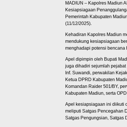
MADIUN – Kapolres Madiun A
Kesiapsiagaan Penanggulanga
Pemerintah Kabupaten Madiun
(11/12/2025).
Kehadiran Kapolres Madiun m
mendukung kesiapsiagaan benc
menghadapi potensi bencana 
Apel dipimpin oleh Bupati Mad
juga dihadiri sejumlah pejaba
Inf. Suwandi, perwakilan Kej
Ketua DPRD Kabupaten Madiun,
Komandan Raider 501/BY, per
Kabupaten Madiun, serta OPD,
Apel kesiapsiagaan ini diikuti
meliputi Satgas Pencegahan D
Satgas Pengungsian, Satgas 