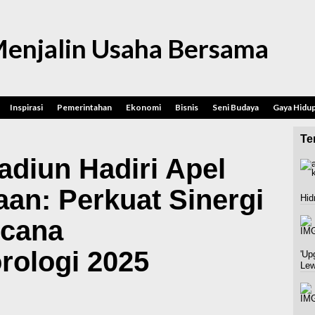
enjalin Usaha Bersama
Inspirasi
Pemerintahan
Ekonomi
Bisnis
Seni Budaya
Gaya Hidu
Ter
adiun Hadiri Apel
an: Perkuat Sinergi
Hid
ncana
rologi 2025
'Up
Lew