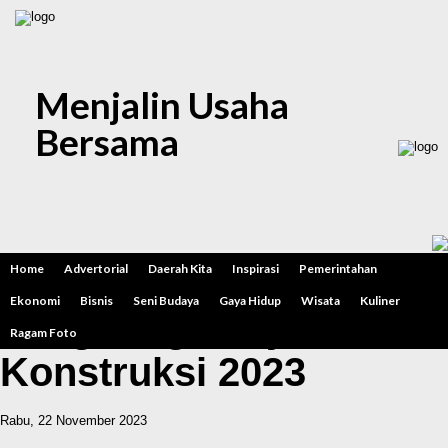
Menjalin Usaha
Bersama
Jelang Akhir Tahun, Pj.
Home
Advertorial
Daerah Kita
Inspirasi
Pemerintahan
Bupati Madiun Pantau
Ekonomi
Bisnis
Seni Budaya
Gaya Hidup
Wisata
Kuliner
Langsung Proyek
Ragam Foto
Konstruksi 2023
Rabu, 22 November 2023