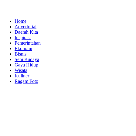
Home
Advertorial
Daerah Kita
Inspirasi
Pemerintahan
Ekonomi
Bisnis
Seni Budaya
Gaya Hidup
Wisata
Kuliner
Ragam Foto