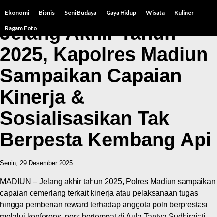
Ekonomi
Bisnis
Seni Budaya
Gaya Hidup
Wisata
Kuliner
Jelang Akhir Tahun
Ragam Foto
2025, Kapolres Madiun
Sampaikan Capaian
Kinerja &
Sosialisasikan Tak
Berpesta Kembang Api
Senin, 29 Desember 2025
MADIUN – Jelang akhir tahun 2025, Polres Madiun sampaikan
capaian cemerlang terkait kinerja atau pelaksanaan tugas
hingga pemberian reward terhadap anggota polri berprestasi
melalui konferensi pers bertempat di Aula Tantya Sudhirajati