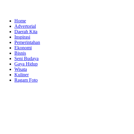
Home
Advertorial
Daerah Kita
Inspirasi
Pemerintahan
Ekonomi
Bisnis
Seni Budaya
Gaya Hidup
Wisata
Kuliner
Ragam Foto