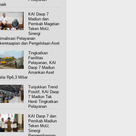
baik
KAI Daop 7
Madiun dan
Pemkab Magetan
Teken MoU,
Sinergi
imalisasi Pelayanan
keretaapian dan Pengelolaan Aset
Tingkatkan
Fasilitas
Pelayanan, KAI
Daop 7 Madiun
Amankan Aset
ilai Rp6,3 Miliar
Tunjukkan Trend
Positif, KAI Daop
7 Madiun Tak
Henti Tingkatkan
Pelayanan
KAI Daop 7 dan
Pemkab Madiun
Teken MoU,
Sinergi
Pengembangan