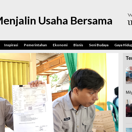
enjalin Usaha Bersama
Inspirasi
Pemerintahan
Ekonomi
Bisnis
Seni Budaya
Gaya Hidu
Ter
Mil