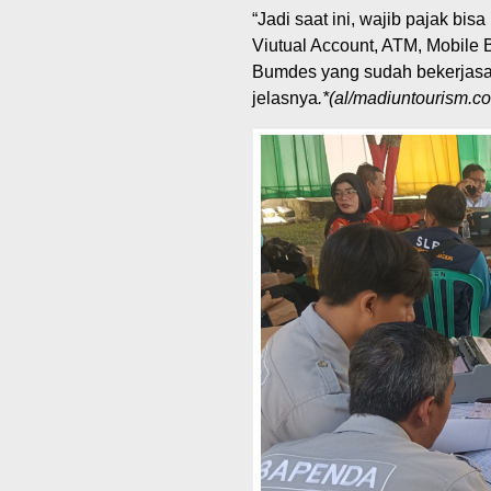
“Jadi saat ini, wajib pajak bi
Viutual Account, ATM, Mobile B
Bumdes yang sudah bekerjasama
jelasnya
.*(al/madiuntourism.c