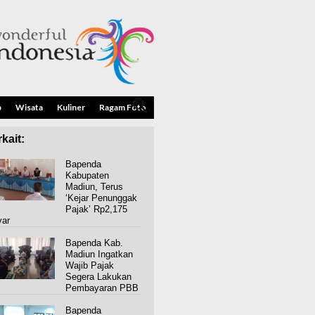
p
Wisata
Kuliner
Ragam Foto
kait:
Bapenda
Kabupaten
Madiun, Terus
‘Kejar Penunggak
Pajak’ Rp2,175
yar
Bapenda Kab.
Madiun Ingatkan
Wajib Pajak
Segera Lakukan
Pembayaran PBB
Bapenda