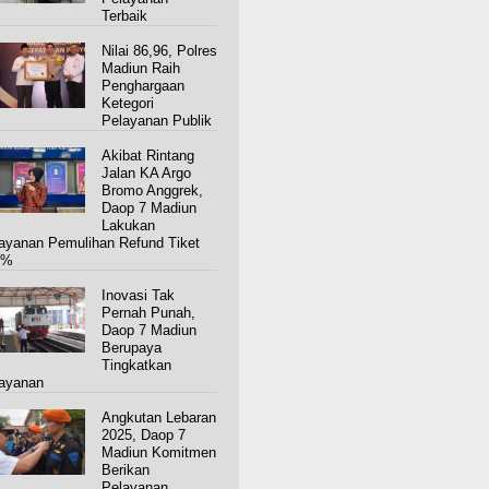
Terbaik
Nilai 86,96, Polres
Madiun Raih
Penghargaan
Ketegori
Pelayanan Publik
Akibat Rintang
Jalan KA Argo
Bromo Anggrek,
Daop 7 Madiun
Lakukan
ayanan Pemulihan Refund Tiket
0%
Inovasi Tak
Pernah Punah,
Daop 7 Madiun
Berupaya
Tingkatkan
ayanan
Angkutan Lebaran
2025, Daop 7
Madiun Komitmen
Berikan
Pelayanan