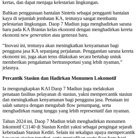
kertas, dan dapat menjaga kelestarian lingkungan.
Bahkan penggunaan bantalan Sintetis sebagai pengganti bantalan
kayu di sejumlah jembatan KA, tentunya sangat membantu
pelestarian lingkungan. Daop 7 Madiun juga menghadirkan sarana
baru pada KA Brantas kelas ekonomi dengan menghadirkan kereta
ekonomi
new generation
atau generasi baru.
“Inovasi ini, tentunya akan meningkatkan kenyamanan bagi
pengguna jasa KA sepanjang perjalanan. Penggantian sarana kereta
ekonomi ini, juga akan terus dilakukan secara bertahap untuk
memberikan pengalaman bertransportasi yang lebih nyaman,”
jelasnya.
Percantik Stasiun dan Hadirkan Monumen Lokomotif
Ia mengungkapkan KAI Daop 7 Madiun juga melakukan
penataan fasilitas pelayanan di stasiun, yakni mempercantik stasiun
dan meningkatkan kenyamanan bagi pengguna jasa. Penataan ini
salah satunya dengan mengubah flow penumpang, serta
menghadirkan ruang tunggu yang lebih representatif dan nyaman.
Tahun 2024 ini, Daop 7 Madiun telah menghadirkan monumen
lokomotif C1140 di Stasiun Kediri yakni sebagai pengingat sejarah
keberadaan Stasiun Kediri. Selain ini sekaligus upaya mempercantik
kawasan stasiun tersebut, serta menjadikan suatu ikon baru bagi