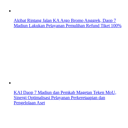
Akibat Rintang Jalan KA Argo Bromo Anggrek, Daop 7
Madiun Lakukan Pelayanan Pemulihan Refund Tiket 100%
KAI Daop 7 Madiun dan Pemkab Magetan Teken MoU,
Sinergi Optimalisasi Pelayanan Perkeretaapian dan
Pengelolaan Aset