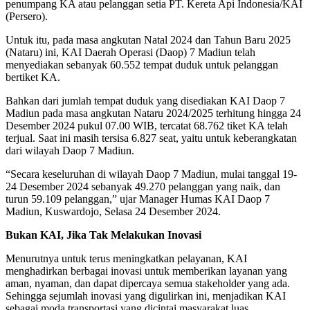
penumpang KA atau pelanggan setia PT. Kereta Api Indonesia/KAI
(Persero).
Untuk itu, pada masa angkutan Natal 2024 dan Tahun Baru 2025
(Nataru) ini, KAI Daerah Operasi (Daop) 7 Madiun telah
menyediakan sebanyak 60.552 tempat duduk untuk pelanggan
bertiket KA.
Bahkan dari jumlah tempat duduk yang disediakan KAI Daop 7
Madiun pada masa angkutan Nataru 2024/2025 terhitung hingga 24
Desember 2024 pukul 07.00 WIB, tercatat 68.762 tiket KA telah
terjual. Saat ini masih tersisa 6.827 seat, yaitu untuk keberangkatan
dari wilayah Daop 7 Madiun.
“Secara keseluruhan di wilayah Daop 7 Madiun, mulai tanggal 19-
24 Desember 2024 sebanyak 49.270 pelanggan yang naik, dan
turun 59.109 pelanggan,” ujar Manager Humas KAI Daop 7
Madiun, Kuswardojo, Selasa 24 Desember 2024.
Bukan KAI, Jika Tak Melakukan Inovasi
Menurutnya untuk terus meningkatkan pelayanan, KAI
menghadirkan berbagai inovasi untuk memberikan layanan yang
aman, nyaman, dan dapat dipercaya semua stakeholder yang ada.
Sehingga sejumlah inovasi yang digulirkan ini, menjadikan KAI
sebagai moda transportasi yang dicintai masyarakat luas.