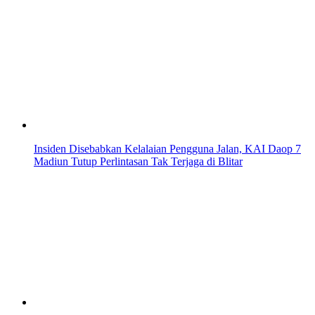
Insiden Disebabkan Kelalaian Pengguna Jalan, KAI Daop 7
Madiun Tutup Perlintasan Tak Terjaga di Blitar