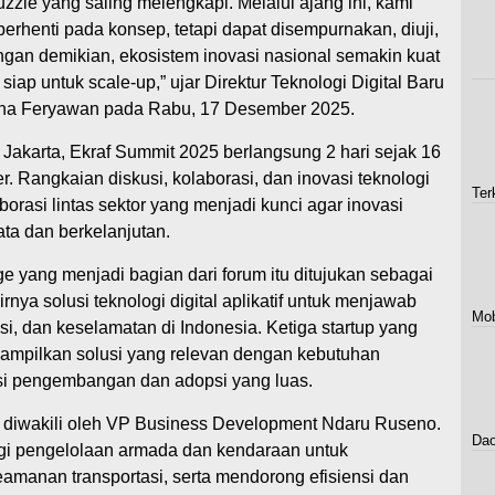
zzle yang saling melengkapi. Melalui ajang ini, kami
erhenti pada konsep, tetapi dapat disempurnakan, diuji,
gan demikian, ekosistem inovasi nasional semakin kuat
iap untuk scale-up,” ujar Direktur Teknologi Digital Baru
ha Feryawan pada Rabu, 17 Desember 2025.
 Jakarta, Ekraf Summit 2025 berlangsung 2 hari sejak 16
Rangkaian diskusi, kolaborasi, dan inovasi teknologi
Ter
orasi lintas sektor yang menjadi kunci agar inovasi
a dan berkelanjutan.
e yang menjadi bagian dari forum itu ditujukan sebagai
nya solusi teknologi digital aplikatif untuk menjawab
Mob
asi, dan keselamatan di Indonesia. Ketiga startup yang
nampilkan solusi yang relevan dengan kebutuhan
nsi pengembangan dan adopsi yang luas.
 diwakili oleh VP Business Development Ndaru Ruseno.
Dao
gi pengelolaan armada dan kendaraan untuk
manan transportasi, serta mendorong efisiensi dan