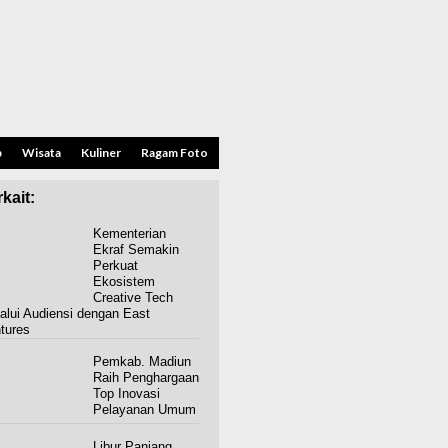
p
Wisata
Kuliner
Ragam Foto
kait:
Kementerian
Ekraf Semakin
Perkuat
Ekosistem
Creative Tech
alui Audiensi dengan East
tures
Pemkab. Madiun
Raih Penghargaan
Top Inovasi
Pelayanan Umum
Libur Panjang,