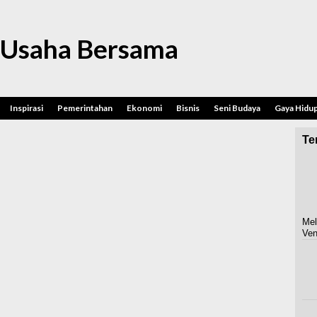
 Usaha Bersama
Inspirasi
Pemerintahan
Ekonomi
Bisnis
Seni Budaya
Gaya Hidu
Ter
Mel
Ven