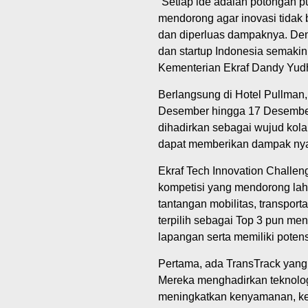
“Setiap ide adalah potongan pu
mendorong agar inovasi tidak b
dan diperluas dampaknya. Den
dan startup Indonesia semakin s
Kementerian Ekraf Dandy Yud
Berlangsung di Hotel Pullman,
Desember hingga 17 Desember. 
dihadirkan sebagai wujud kolab
dapat memberikan dampak nyat
Ekraf Tech Innovation Challeng
kompetisi yang mendorong lahir
tantangan mobilitas, transport
terpilih sebagai Top 3 pun me
lapangan serta memiliki pote
Pertama, ada TransTrack yang
Mereka menghadirkan teknolo
meningkatkan kenyamanan, kea