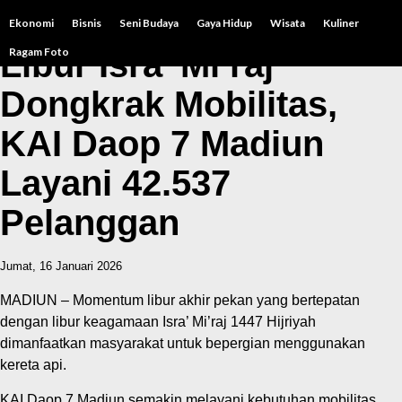
Ekonomi
Bisnis
Seni Budaya
Gaya Hidup
Wisata
Kuliner
Libur Isra’ Mi’raj
Ragam Foto
Dongkrak Mobilitas,
KAI Daop 7 Madiun
Layani 42.537
Pelanggan
Jumat, 16 Januari 2026
MADIUN – Momentum libur akhir pekan yang bertepatan
dengan libur keagamaan Isra’ Mi’raj 1447 Hijriyah
dimanfaatkan masyarakat untuk bepergian menggunakan
kereta api.
KAI Daop 7 Madiun semakin melayani kebutuhan mobilitas