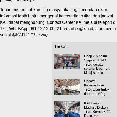
Tohari menambahkan bila masyarakat ingin mendapatkan
informasi lebih lanjut mengenai ketersediaan tiket dan jadwal
KA , dapat menghubungi Contact Center KAI melalui telepon di
121, WhatsApp 081-122-233-121, email cs@kai.id, atau media
sosial @KAI121.
*(hms/al)
Terkait:
Daop 7 Madiun
Siapkan 1.140
Tiket Kereta
selama Libur Isra
Mi'raj & Imlek
Update
Ketersediaan
Tiket Libur Imlek
dan Isra Mi'raj
KAI Daop 7
Madiun: Diskon
Tiket Kereta 30%,
Dongkrak