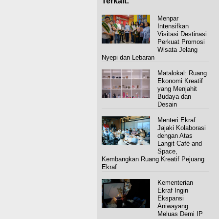
Terkait:
Menpar
Intensifkan
Visitasi Destinasi
Perkuat Promosi
Wisata Jelang
Nyepi dan Lebaran
Matalokal: Ruang
Ekonomi Kreatif
yang Menjahit
Budaya dan
Desain
Menteri Ekraf
Jajaki Kolaborasi
dengan Atas
Langit Café and
Space,
Kembangkan Ruang Kreatif Pejuang
Ekraf
Kementerian
Ekraf Ingin
Ekspansi
Aniwayang
Meluas Demi IP