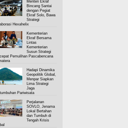
Menteri Ekraf
Bincang Santai
dengan Pegiat
Ekraf Solo, Bawa
Strategi
aborasi Hexahelix
Kementerian
Ekraf Bersama
Lintas
Kementerian
Susun Strategi
cepat Pemulihan Pascabencana
atera
Hadapi Dinamika
Geopolitik Global,
Menpar Siapkan
Lima Strategi
Jaga
tumbuhan Pariwisata
Perjalanan
SOVLO, Jenama
Lokal Bertahan
dan Tumbuh di
Tengah Krisis
bal