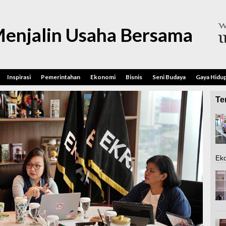
enjalin Usaha Bersama
Inspirasi
Pemerintahan
Ekonomi
Bisnis
Seni Budaya
Gaya Hidu
Ter
Eko