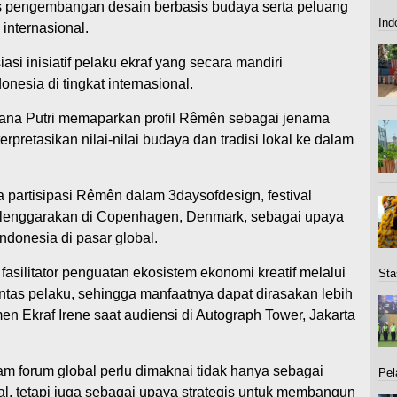
 pengembangan desain berbasis budaya serta peluang
Ind
internasional.
i inisiatif pelaku ekraf yang secara mandiri
esia di tingkat internasional.
viana Putri memaparkan profil Rêmên sebagai jenama
rpretasikan nilai-nilai budaya dan tradisi lokal ke dalam
partisipasi Rêmên dalam 3daysofdesign, festival
selenggarakan di Copenhagen, Denmark, sebagai upaya
donesia di pasar global.
asilitator penguatan ekosistem ekonomi kreatif melalui
Sta
ntas pelaku, sehingga manfaatnya dapat dirasakan lebih
en Ekraf Irene saat audiensi di Autograph Tower, Jakarta
am forum global perlu dimaknai tidak hanya sebagai
Pel
al, tetapi juga sebagai upaya strategis untuk membangun