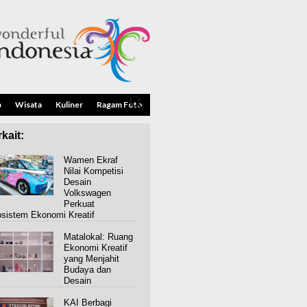
p
Wisata
Kuliner
Ragam Foto
kait:
Wamen Ekraf
Nilai Kompetisi
Desain
Volkswagen
Perkuat
sistem Ekonomi Kreatif
Matalokal: Ruang
Ekonomi Kreatif
yang Menjahit
Budaya dan
Desain
KAI Berbagi