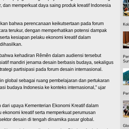
, dan memperkuat daya saing produk kreatif Indonesia
an bahwa perencanaan keikutsertaan pada forum
Kol
ecara terukur, dengan memperhatikan potensi dampak
 serta kesiapan pelaku ekonomi kreatif dalam
dihasilkan.
bahwa kehadiran Rêmên dalam audiensi tersebut
Per
Sum
iatif mandiri jenama desain berbasis budaya, sekaligus
ategi partisipasi pada forum desain internasional.
 global sebagai ruang pembelajaran dan pertukaran
si budaya Indonesia ke konteks internasional,” ujar
Per
n dari upaya Kementerian Ekonomi Kreatif dalam
u ekonomi kreatif serta memperkuat perumusan
ktor desain di tengah dinamika pasar global.
Glo