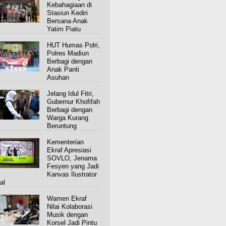
Kebahagiaan di
Stasiun Kediri
Bersana Anak
Yatim Piatu
HUT Humas Polri,
Polres Madiun
Berbagi dengan
Anak Panti
Asuhan
Jelang Idul Fitri,
Gubernur Khofifah
Berbagi dengan
Warga Kurang
Beruntung
Kementerian
Ekraf Apresiasi
SOVLO, Jenama
Fesyen yang Jadi
Kanvas Ilustrator
al
Wamen Ekraf
Nilai Kolaborasi
Musik dengan
Korsel Jadi Pintu