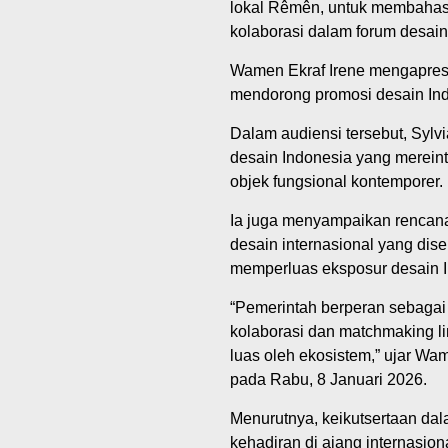
lokal Rêmên, untuk membahas
kolaborasi dalam forum desain 
Wamen Ekraf Irene mengapresias
mendorong promosi desain Indon
Dalam audiensi tersebut, Syl
desain Indonesia yang mereinte
objek fungsional kontemporer.
Ia juga menyampaikan rencana 
desain internasional yang di
memperluas eksposur desain In
“Pemerintah berperan sebagai f
kolaborasi dan matchmaking li
luas oleh ekosistem,” ujar Wam
pada Rabu, 8 Januari 2026.
Menurutnya, keikutsertaan dal
kehadiran di ajang internasion