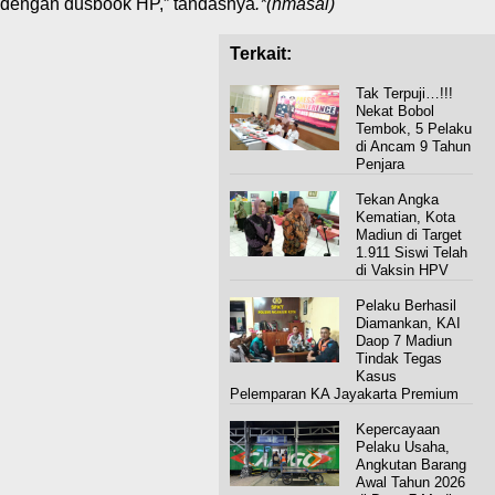
dengan dusbook HP,” tandasnya
.*(hmasal)
Terkait:
Tak Terpuji…!!!
Nekat Bobol
Tembok, 5 Pelaku
di Ancam 9 Tahun
Penjara
Tekan Angka
Kematian, Kota
Madiun di Target
1.911 Siswi Telah
di Vaksin HPV
Pelaku Berhasil
Diamankan, KAI
Daop 7 Madiun
Tindak Tegas
Kasus
Pelemparan KA Jayakarta Premium
Kepercayaan
Pelaku Usaha,
Angkutan Barang
Awal Tahun 2026