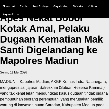
Ekonomi
Bisnis
Seni Budaya
Gaya Hidup
Wisata
Kuliner
Ragam Foto
Apes Nekat Bobol
Kotak Amal, Pelaku
Dugaan Kematian Mak
Santi Digelandang ke
Mapolres Madiun
Senin, 11 Mei 2026
MADIUN – Kapolres Madiun, AKBP Kemas Indra Natanegara,
mengapresiasi jajaran Satreskrim (Satuan Reserse Kriminal)
yang tak kenal lelah mengungkap kasus dugaan tindak pidana
pembunuhan seorang perempuan, yang merupakan pemilik
warung di kawasan hutan Saradan, Kabupaten Madiun pada