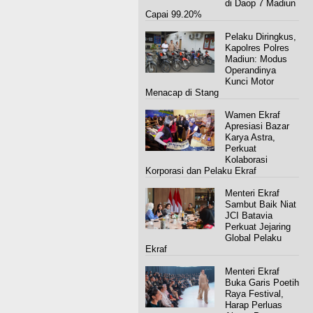
di Daop 7 Madiun
Capai 99.20%
Pelaku Diringkus,
Kapolres Polres
Madiun: Modus
Operandinya
Kunci Motor
Menacap di Stang
Wamen Ekraf
Apresiasi Bazar
Karya Astra,
Perkuat
Kolaborasi
Korporasi dan Pelaku Ekraf
Menteri Ekraf
Sambut Baik Niat
JCI Batavia
Perkuat Jejaring
Global Pelaku
Ekraf
Menteri Ekraf
Buka Garis Poetih
Raya Festival,
Harap Perluas