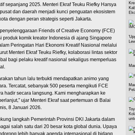
Kre
tif sepanjang 2025. Menteri Ekraf Teuku Riefky Harsya
Kab
usat dan daerah menjadi kunci penguatan ekosistem
Eko
kota dengan peran strategis seperti Jakarta.
penyelenggaraan Friends of Creative Economy (FCE)
'Up
si produk komik kreator Indonesia di ajang Singapore
Lew
alam Peringatan Hari Ekonomi Kreatif Nasional melalui
t Menteri Ekraf Teuku Riefky, kolaborasi lintas sektor
al bagi pelaku kreatif nasional sekaligus memperluas
Mad
al.
rakan tahun lalu terbukti mendapatkan animo yang
Mad
gara. Tercatat, sebanyak 500 peserta mengikuti FCE
Pel
nya hadir secara langsung. Kami mengharapkan ke
erlanjut,” ujar Menteri Ekraf saat pertemuan di Balai
is, 8 Januari 2026.
Toy
Kol
unt
kung langkah Pemerintah Provinsi DKI Jakarta dalam
agai salah satu dari 20 besar kota global dunia. Upaya
dorong lebih banyak agenda internasional di bidang