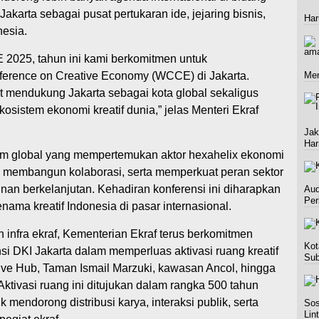
 Jakarta sebagai pusat pertukaran ide, jejaring bisnis,
Har
nesia.
E 2025, tahun ini kami berkomitmen untuk
erence on Creative Economy (WCCE) di Jakarta.
Men
t mendukung Jakarta sebagai kota global sekaligus
istem ekonomi kreatif dunia,” jelas Menteri Ekraf
Jak
Har
m global yang mempertemukan aktor hexahelix ekonomi
n, membangun kolaborasi, serta memperkuat peran sektor
unan berkelanjutan. Kehadiran konferensi ini diharapkan
Aud
Per
nama kreatif Indonesia di pasar internasional.
 infra ekraf, Kementerian Ekraf terus berkomitmen
Kot
 DKI Jakarta dalam memperluas aktivasi ruang kreatif
Sub
tive Hub, Taman Ismail Marzuki, kawasan Ancol, hingga
 Aktivasi ruang ini ditujukan dalam rangka 500 tahun
 mendorong distribusi karya, interaksi publik, serta
Sos
Lin