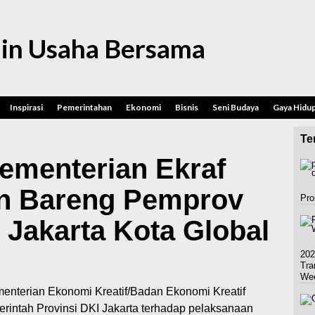
in Usaha Bersama
Inspirasi
Pemerintahan
Ekonomi
Bisnis
Seni Budaya
Gaya Hidu
Ter
Kementerian Ekraf
an Bareng Pemprov
Pro
 Jakarta Kota Global
202
Tra
We
enterian Ekonomi Kreatif/Badan Ekonomi Kreatif
intah Provinsi DKI Jakarta terhadap pelaksanaan