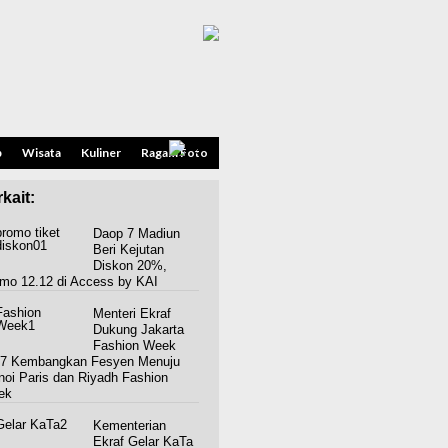
p
Wisata
Kuliner
Ragam Foto
kait:
Daop 7 Madiun
Beri Kejutan
Diskon 20%,
mo 12.12 di Access by KAI
Menteri Ekraf
Dukung Jakarta
Fashion Week
7 Kembangkan Fesyen Menuju
noi Paris dan Riyadh Fashion
ek
Kementerian
Ekraf Gelar KaTa