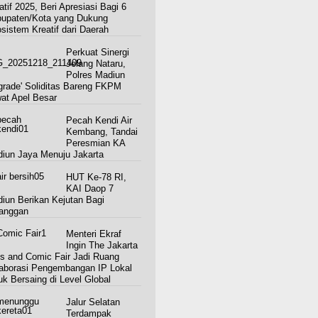
atif 2025, Beri Apresiasi Bagi 6
upaten/Kota yang Dukung
sistem Kreatif dari Daerah
Perkuat Sinergi
Jelang Nataru,
Polres Madiun
grade' Soliditas Bareng FKPM
at Apel Besar
Pecah Kendi Air
Kembang, Tandai
Peresmian KA
iun Jaya Menuju Jakarta
HUT Ke-78 RI,
KAI Daop 7
iun Berikan Kejutan Bagi
anggan
Menteri Ekraf
Ingin The Jakarta
s and Comic Fair Jadi Ruang
aborasi Pengembangan IP Lokal
uk Bersaing di Level Global
Jalur Selatan
Terdampak