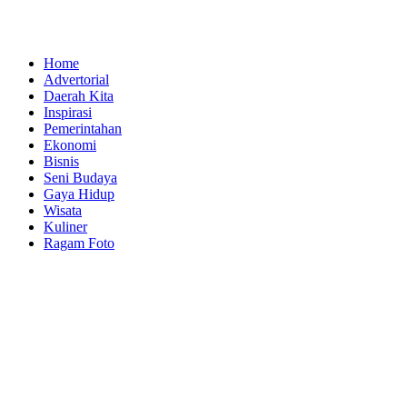
Home
Advertorial
Daerah Kita
Inspirasi
Pemerintahan
Ekonomi
Bisnis
Seni Budaya
Gaya Hidup
Wisata
Kuliner
Ragam Foto