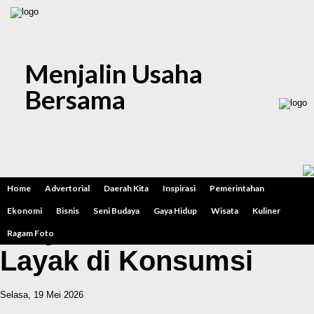
Menjalin Usaha
Bersama
Limousin, Hewan
Home
Advertorial
Daerah Kita
Inspirasi
Pemerintahan
Kurban Bupati Madiun
Ekonomi
Bisnis
Seni Budaya
Gaya Hidup
Wisata
Kuliner
Dinyatakan Sehat dan
Ragam Foto
Layak di Konsumsi
Selasa, 19 Mei 2026