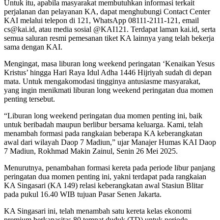
Untuk itu, apabila masyarakat membutuhkan informasi terkait
perjalanan dan pelayanan KA, dapat menghubungi Contact Center
KAI melalui telepon di 121, WhatsApp 08111-2111-121, email
cs@kai.id, atau media sosial @KAI121. Terdapat laman kai.id, serta
semua saluran resmi pemesanan tiket KA lainnya yang telah bekerja
sama dengan KAI.
Mengingat, masa liburan long weekend peringatan ‘Kenaikan Yesus
Kristus’ hingga Hari Raya Idul Adha 1446 Hijriyah sudah di depan
mata. Untuk mengakomodasi tingginya antusiasme masyarakat,
yang ingin menikmati liburan long weekend peringatan dua momen
penting tersebut.
“Liburan long weekend peringatan dua momen penting ini, baik
untuk beribadah maupun berlibur bersama keluarga. Kami, telah
menambah formasi pada rangkaian beberapa KA keberangkatan
awal dari wilayah Daop 7 Madiun,” ujar Manajer Humas KAI Daop
7 Madiun, Rokhmad Makin Zainul, Senin 26 Mei 2025.
Menurutnya, penambahan formasi kereta pada periode libur panjang
peringatan dua momen penting ini, yakni terdapat pada rangkaian
KA Singasari (KA 149) relasi keberangkatan awal Stasiun Blitar
pada pukul 16.40 WIB tujuan Pasar Senen Jakarta.
KA Singasari ini, telah menambah satu kereta kelas ekonomi
premium berkapasitas 80 tempat duduk (TD) untuk periode