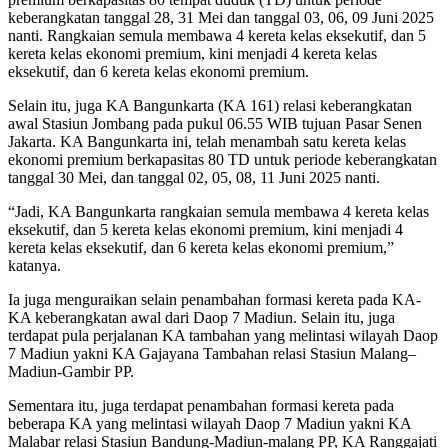
keberangkatan tanggal 28, 31 Mei dan tanggal 03, 06, 09 Juni 2025
nanti. Rangkaian semula membawa 4 kereta kelas eksekutif, dan 5
kereta kelas ekonomi premium, kini menjadi 4 kereta kelas
eksekutif, dan 6 kereta kelas ekonomi premium.
Selain itu, juga KA Bangunkarta (KA 161) relasi keberangkatan
awal Stasiun Jombang pada pukul 06.55 WIB tujuan Pasar Senen
Jakarta. KA Bangunkarta ini, telah menambah satu kereta kelas
ekonomi premium berkapasitas 80 TD untuk periode keberangkatan
tanggal 30 Mei, dan tanggal 02, 05, 08, 11 Juni 2025 nanti.
“Jadi, KA Bangunkarta rangkaian semula membawa 4 kereta kelas
eksekutif, dan 5 kereta kelas ekonomi premium, kini menjadi 4
kereta kelas eksekutif, dan 6 kereta kelas ekonomi premium,”
katanya.
Ia juga menguraikan selain penambahan formasi kereta pada KA-
KA keberangkatan awal dari Daop 7 Madiun. Selain itu, juga
terdapat pula perjalanan KA tambahan yang melintasi wilayah Daop
7 Madiun yakni KA Gajayana Tambahan relasi Stasiun Malang–
Madiun-Gambir PP.
Sementara itu, juga terdapat penambahan formasi kereta pada
beberapa KA yang melintasi wilayah Daop 7 Madiun yakni KA
Malabar relasi Stasiun Bandung-Madiun-malang PP, KA Ranggajati