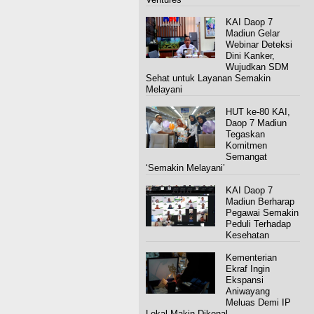
KAI Daop 7
Madiun Gelar
Webinar Deteksi
Dini Kanker,
Wujudkan SDM
Sehat untuk Layanan Semakin
Melayani
HUT ke-80 KAI,
Daop 7 Madiun
Tegaskan
Komitmen
Semangat
‘Semakin Melayani’
KAI Daop 7
Madiun Berharap
Pegawai Semakin
Peduli Terhadap
Kesehatan
Kementerian
Ekraf Ingin
Ekspansi
Aniwayang
Meluas Demi IP
Lokal Makin Dikenal