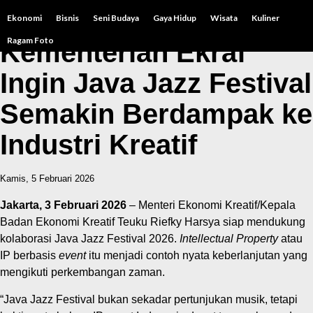
Ekonomi
Bisnis
Seni Budaya
Gaya Hidup
Wisata
Kuliner
Ragam Foto
Kementerian Ekraf
Ingin Java Jazz Festival
Semakin Berdampak ke
Industri Kreatif
Kamis, 5 Februari 2026
Jakarta, 3 Februari 2026
– Menteri Ekonomi Kreatif/Kepala
Badan Ekonomi Kreatif Teuku Riefky Harsya siap mendukung
kolaborasi Java Jazz Festival 2026.
Intellectual Property
atau
IP berbasis
event
itu menjadi contoh nyata keberlanjutan yang
mengikuti perkembangan zaman.
“Java Jazz Festival bukan sekadar pertunjukan musik, tetapi