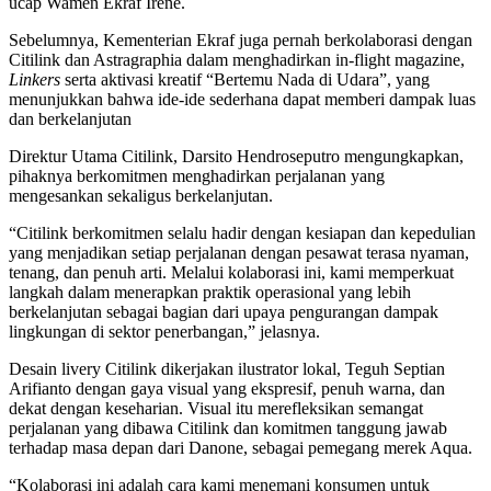
ucap Wamen Ekraf Irene.
Sebelumnya, Kementerian Ekraf juga pernah berkolaborasi dengan
Citilink dan Astragraphia dalam menghadirkan in-flight magazine,
Linkers
serta aktivasi kreatif “Bertemu Nada di Udara”, yang
menunjukkan bahwa ide-ide sederhana dapat memberi dampak luas
dan berkelanjutan
Direktur Utama Citilink, Darsito Hendroseputro mengungkapkan,
pihaknya berkomitmen menghadirkan perjalanan yang
mengesankan sekaligus berkelanjutan.
“Citilink berkomitmen selalu hadir dengan kesiapan dan kepedulian
yang menjadikan setiap perjalanan dengan pesawat terasa nyaman,
tenang, dan penuh arti. Melalui kolaborasi ini, kami memperkuat
langkah dalam menerapkan praktik operasional yang lebih
berkelanjutan sebagai bagian dari upaya pengurangan dampak
lingkungan di sektor penerbangan,” jelasnya.
Desain livery Citilink dikerjakan ilustrator lokal, Teguh Septian
Arifianto dengan gaya visual yang ekspresif, penuh warna, dan
dekat dengan keseharian. Visual itu merefleksikan semangat
perjalanan yang dibawa Citilink dan komitmen tanggung jawab
terhadap masa depan dari Danone, sebagai pemegang merek Aqua.
“Kolaborasi ini adalah cara kami menemani konsumen untuk