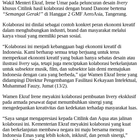
Wakil Menteri Ekraf, Irene Umar pada peluncuran desain
livery
khusus Citilink hasil kolaborasi dengan brand Danone bertema
“Semangat Gerak!”
di Hanggar 2 GMF AeroAsia, Tangerang.
Kolaborasi ini dinilai sebagai contoh konkret peran ekonomi kreatif
dalam menghubungkan industri, brand dan masyarakat melalui
karya visual yang memiliki pesan sosial.
“Kolaborasi ini menjadi kebanggaan bagi ekonomi kreatif di
Indonesia. Kami berharap semua tetap berjuang untuk terus
memperkuat ekonomi kreatif yang bukan hanya sebatas desain atau
ilustrasi
livery
saja, tetapi juga menciptakan kolaborasi berkelanjutan
untuk subsektor musik, film, dan subsektor lain demi memajukan
Indonesia dengan cara yang berbeda,” ujar Wamen Ekraf Irene yang
didampingi Direktur Pengembangan Fasilitasi Kekayaan Intelektual,
Muhammad Fauzy, Jumat (13/2).
Wamen Ekraf Irene meyakini kolaborasi pembuatan livery eksklusif
pada armada pesawat dapat menumbuhkan sinergi yang
mengedepankan kreativitas dan kedekatan terhadap masyarakat luas.
“Saya sangat mengapresiasi kepada Citilink dan Aqua atas jalinan
kolaborasi ini. Kementerian Ekraf meyakini kolaborasi yang kuat
dan berkelanjutan membawa negara ini maju bersama menuju
Indonesia Emas yang lebih kokoh, inklusif, dan penuh sinergi,”