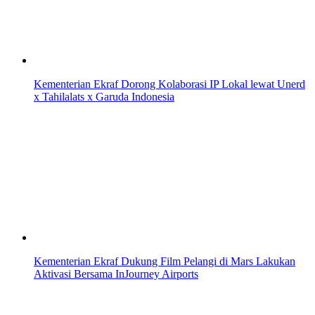
Kementerian Ekraf Dorong Kolaborasi IP Lokal lewat Unerd
x Tahilalats x Garuda Indonesia
Kementerian Ekraf Dukung Film Pelangi di Mars Lakukan
Aktivasi Bersama InJourney Airports