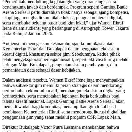
“Pemerintah mendukung kegiatan gim yang dirancang secara
bertanggung jawab dan berdampak. Program seperti Gaming Battle
Arena Series 3 perlu diarahkan tidak hanya sebagai ajang kompetisi,
tetapi juga menghadirkan nilai edukasi, penguatan literasi digital,
serta membuka peluang pasar bagi gim lokal,” ujar Wamen Ekraf
Irene dalam audiensi yang berlangsung di Autograph Tower, Jakarta
pada Rabu, 7 Januari 2026.
Audiensi ini menegaskan kesinambungan komunikasi antara
Kementerian Ekraf dan Bukalapak dalam penguatan ekosistem
kreatif digital, khususnya sektor gim. Sebelumnya, kedua pihak
telah mengeksplorasi berbagai inisiatif, seperti aktivasi luring melalui
jaringan Mitra Bukalapak, penguatan sistem pembayaran, dan
pemanfaatan data sebagai dasar kebijakan.
Dalam audiensi tersebut, Wamen Ekraf Irene juga menyampaikan
bahwa subsektor gim memiliki peran strategis dalam mendorong
pertumbuhan ekonomi kreatif, membangun ekosistem digital yang
berintegritas, serta menciptakan lapangan kerja berkualitas bagi
talenta kreatif nasional. Lapak Gaming Battle Arena Series 3 akan
menjadi wadah bagi komunitas, menampilkan gim lokal hasil
pembinaan Kementerian Ekraf, serta mendorong literasi digital dan
penggunaan gim yang sehat melalui program CSR Lapak Main.
Direktur Bukalapak Victor Putra Lesmana menekankan bahwa