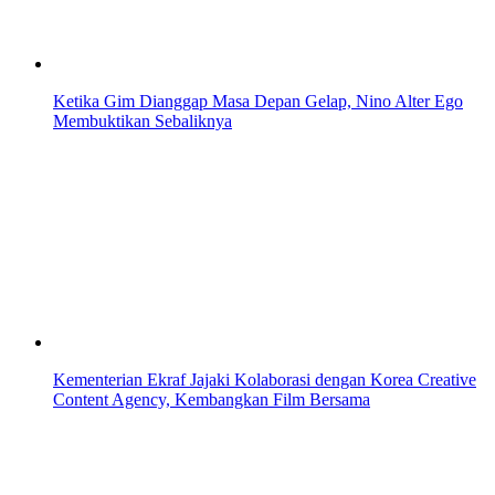
Ketika Gim Dianggap Masa Depan Gelap, Nino Alter Ego
Membuktikan Sebaliknya
Kementerian Ekraf Jajaki Kolaborasi dengan Korea Creative
Content Agency, Kembangkan Film Bersama