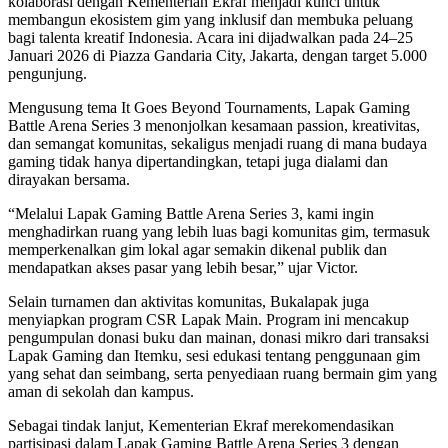
kolaborasi dengan Kementerian Ekraf menjadi kunci untuk
membangun ekosistem gim yang inklusif dan membuka peluang
bagi talenta kreatif Indonesia. Acara ini dijadwalkan pada 24–25
Januari 2026 di Piazza Gandaria City, Jakarta, dengan target 5.000
pengunjung.
Mengusung tema It Goes Beyond Tournaments, Lapak Gaming
Battle Arena Series 3 menonjolkan kesamaan passion, kreativitas,
dan semangat komunitas, sekaligus menjadi ruang di mana budaya
gaming tidak hanya dipertandingkan, tetapi juga dialami dan
dirayakan bersama.
“Melalui Lapak Gaming Battle Arena Series 3, kami ingin
menghadirkan ruang yang lebih luas bagi komunitas gim, termasuk
memperkenalkan gim lokal agar semakin dikenal publik dan
mendapatkan akses pasar yang lebih besar,” ujar Victor.
Selain turnamen dan aktivitas komunitas, Bukalapak juga
menyiapkan program CSR Lapak Main. Program ini mencakup
pengumpulan donasi buku dan mainan, donasi mikro dari transaksi
Lapak Gaming dan Itemku, sesi edukasi tentang penggunaan gim
yang sehat dan seimbang, serta penyediaan ruang bermain gim yang
aman di sekolah dan kampus.
Sebagai tindak lanjut, Kementerian Ekraf merekomendasikan
partisipasi dalam Lapak Gaming Battle Arena Series 3 dengan