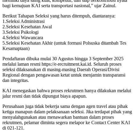
memiliki daya saing kuat, kompetitif, dan siap berkontribusi nyata
bagi kemajuan KAI serta transportasi nasional,” ujar Zainul.
Berikut Tahapan Seleksi yang harus ditempuh, diantaranya:
1.Seleksi Administrasi
2.Seleksi Kesehatan Awal
3.Seleksi Psikologi
4.Seleksi Wawancara
5.Seleksi Kesehatan Akhir (untuk formasi Polsuska ditambah Tes
Kesamaptaan)
Pendaftaran dibuka mulai 30 Agustus hingga 3 September 2025
melalui laman resmi https://e-recruitment.kai.id. Seluruh proses
seleksi dilaksanakan di masing-masing Daerah Operasi/Divisi
Regional dengan pengawasan ketat untuk menjamin transparansi
dan integritas.
KAI menegaskan bahwa proses rekrutmen hanya dilakukan melalui
jalur resmi dan tidak dipungut biaya apapun.
Perusahaan juga tidak bekerja sama dengan agen travel atau pihak
ketiga manapun dalam pelaksanaan seleksi. Jika terdapat pihak yang
menyalahgunakan atau menawarkan bantuan dalam proses
rekrutmen, pelamar diminta segera melapor ke Contact Center KAI
di 021-121.