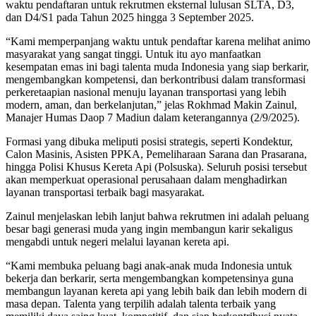
waktu pendaftaran untuk rekrutmen eksternal lulusan SLTA, D3,
dan D4/S1 pada Tahun 2025 hingga 3 September 2025.
“Kami memperpanjang waktu untuk pendaftar karena melihat animo
masyarakat yang sangat tinggi. Untuk itu ayo manfaatkan
kesempatan emas ini bagi talenta muda Indonesia yang siap berkarir,
mengembangkan kompetensi, dan berkontribusi dalam transformasi
perkeretaapian nasional menuju layanan transportasi yang lebih
modern, aman, dan berkelanjutan,” jelas Rokhmad Makin Zainul,
Manajer Humas Daop 7 Madiun dalam keterangannya (2/9/2025).
Formasi yang dibuka meliputi posisi strategis, seperti Kondektur,
Calon Masinis, Asisten PPKA, Pemeliharaan Sarana dan Prasarana,
hingga Polisi Khusus Kereta Api (Polsuska). Seluruh posisi tersebut
akan memperkuat operasional perusahaan dalam menghadirkan
layanan transportasi terbaik bagi masyarakat.
Zainul menjelaskan lebih lanjut bahwa rekrutmen ini adalah peluang
besar bagi generasi muda yang ingin membangun karir sekaligus
mengabdi untuk negeri melalui layanan kereta api.
“Kami membuka peluang bagi anak-anak muda Indonesia untuk
bekerja dan berkarir, serta mengembangkan kompetensinya guna
membangun layanan kereta api yang lebih baik dan lebih modern di
masa depan. Talenta yang terpilih adalah talenta terbaik yang