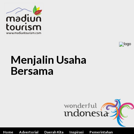
Menjalin Usaha
Bersama
KAI Daop 7 Madiun
Resmi Luncurkan KA
BIAS Relasi Caruban–
Adi Soemarmo PP
Minggu, 17 Agustus 2025
Home
Advertorial
Daerah Kita
Inspirasi
Pemerintahan