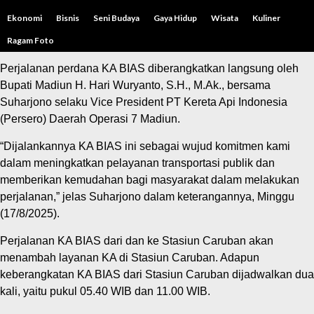
MADIUN – Berketepatan dengan momen peringatan HUT ke-
Ekonomi
Bisnis
Seni Budaya
Gaya Hidup
Wisata
Kuliner
80 Republik Indonesia, KA BIAS relasi Caruban–Adi
Soemarmo PP resmi dioperasikan.
Ragam Foto
Perjalanan perdana KA BIAS diberangkatkan langsung oleh
Bupati Madiun H. Hari Wuryanto, S.H., M.Ak., bersama
Suharjono selaku Vice President PT Kereta Api Indonesia
(Persero) Daerah Operasi 7 Madiun.
“Dijalankannya KA BIAS ini sebagai wujud komitmen kami
dalam meningkatkan pelayanan transportasi publik dan
memberikan kemudahan bagi masyarakat dalam melakukan
perjalanan,” jelas Suharjono dalam keterangannya, Minggu
(17/8/2025).
Perjalanan KA BIAS dari dan ke Stasiun Caruban akan
menambah layanan KA di Stasiun Caruban. Adapun
keberangkatan KA BIAS dari Stasiun Caruban dijadwalkan dua
kali, yaitu pukul 05.40 WIB dan 11.00 WIB.