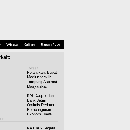
p
Wisata
Kuliner
Ragam Foto
kait:
Tunggu
Pelantikan, Bupati
Madiun terpilih
Tampung Aspirasi
Masyarakat
KAI Daop 7 dan
Bank Jatim
Optimis Perkuat
Pembangunan
Ekonomi Jawa
ur
KA BIAS Segera