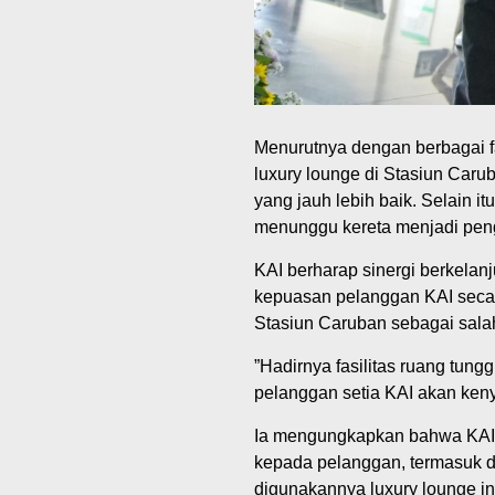
Menurutnya dengan berbagai fa
luxury lounge di Stasiun Car
yang jauh lebih baik. Selain i
menunggu kereta menjadi pen
KAI berharap sinergi berkelan
kepuasan pelanggan KAI secar
Stasiun Caruban sebagai salah
‎”Hadirnya fasilitas ruang tun
pelanggan setia KAI akan ken
‎Ia mengungkapkan bahwa KAI 
kepada pelanggan, termasuk d
digunakannya luxury lounge i