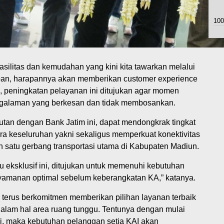
100
silitas dan kemudahan yang kini kita tawarkan melalui
uban, harapannya akan memberikan customer experience
tu, peningkatan pelayanan ini ditujukan agar momen
galaman yang berkesan dan tidak membosankan.
jutan dengan Bank Jatim ini, dapat mendongkrak tingkat
a keseluruhan yakni sekaligus memperkuat konektivitas
 satu gerbang transportasi utama di Kabupaten Madiun.
ggu eksklusif ini, ditujukan untuk memenuhi kebutuhan
yamanan optimal sebelum keberangkatan KA,” katanya.
terus berkomitmen memberikan pilihan layanan terbaik
alam hal area ruang tunggu. Tentunya dengan mulai
ni, maka kebutuhan pelanggan setia KAI akan