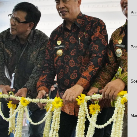
Pe
Pos
So
Mad