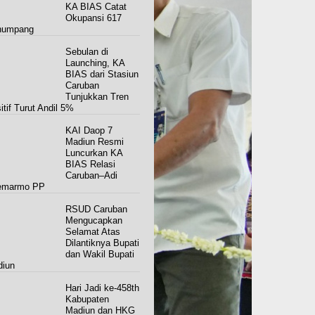
KA BIAS Catat
Okupansi 617
numpang
Sebulan di
Launching, KA
BIAS dari Stasiun
Caruban
Tunjukkan Tren
itif Turut Andil 5%
KAI Daop 7
Madiun Resmi
Luncurkan KA
BIAS Relasi
Caruban–Adi
emarmo PP
RSUD Caruban
Mengucapkan
Selamat Atas
Dilantiknya Bupati
dan Wakil Bupati
iun
Hari Jadi ke-458th
Kabupaten
Madiun dan HKG