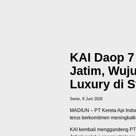
KAI Daop 7
Jatim, Wuj
Luxury di 
Senin, 8 Juni 2026
MADIUN – PT Kereta Api Indon
terus berkomitmen meningkatk
‎KAI kembali menggandeng P