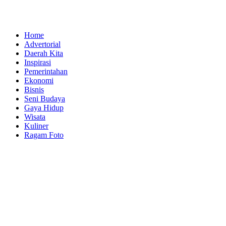
Home
Advertorial
Daerah Kita
Inspirasi
Pemerintahan
Ekonomi
Bisnis
Seni Budaya
Gaya Hidup
Wisata
Kuliner
Ragam Foto