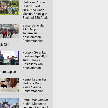
Hadirkan Promo
Diskon Tiket
30%, KAI Daop 7
Madiun Sekaligus
Edukasi 750 Anak
Sasar Sekolah,
KAI Daop 7
Tanamkan
Keselamatan
Perkeretaapian
ak Dini
Pusaka Serahkan
Bantuan Rp228,8
Juta, Daop 7
Sosialisasikan
Keselamatan
keretaapian
Pemeriksaan Tes
Narkoba Bagi
Awak Sarana
Perkeretaapian
Untuk Masyarakat
Kediri, Monumen
Lokomotif sebagai