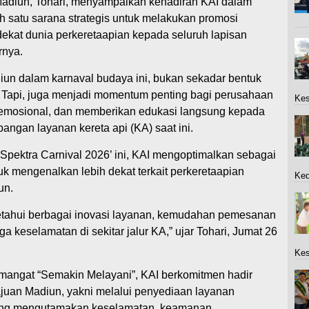
diun, Tohari, menyampaikan kehadiran KAI dalam
ah satu sarana strategis untuk melakukan promosi
ekat dunia perkeretaapian kepada seluruh lapisan
rnya.
iun dalam karnaval budaya ini, bukan sekadar bentuk
. Tapi, juga menjadi momentum penting bagi perusahaan
Kes
mosional, dan memberikan edukasi langsung kepada
ngan layanan kereta api (KA) saat ini.
 Spektra Carnival 2026’ ini, KAI mengoptimalkan sebagai
uk mengenalkan lebih dekat terkait perkeretaapian
Ked
un.
etahui berbagai inovasi layanan, kemudahan pemesanan
a keselamatan di sekitar jalur KA,” ujar Tohari, Jumat 26
Kes
mangat “Semakin Melayani”, KAI berkomitmen hadir
uan Madiun, yakni melalui penyediaan layanan
yang mengutamakan keselamatan, keamanan,