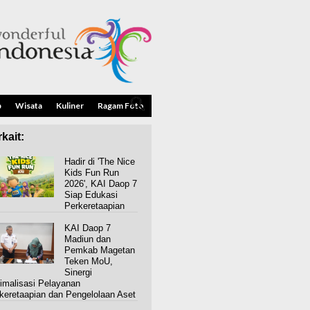
p
Wisata
Kuliner
Ragam Foto
kait:
Hadir di 'The Nice
Kids Fun Run
2026', KAI Daop 7
Siap Edukasi
Perkeretaapian
KAI Daop 7
Madiun dan
Pemkab Magetan
Teken MoU,
Sinergi
imalisasi Pelayanan
keretaapian dan Pengelolaan Aset