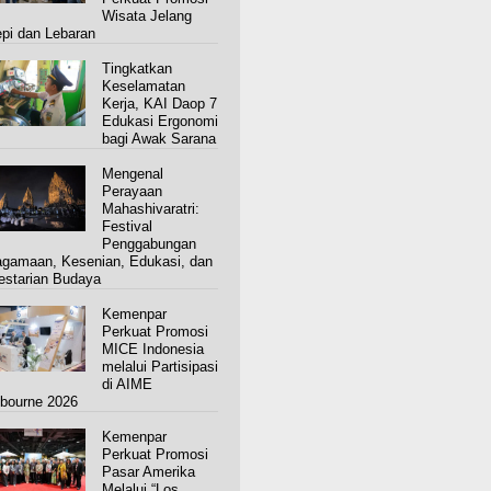
Wisata Jelang
pi dan Lebaran
Tingkatkan
Keselamatan
Kerja, KAI Daop 7
Edukasi Ergonomi
bagi Awak Sarana
Mengenal
Perayaan
Mahashivaratri:
Festival
Penggabungan
gamaan, Kesenian, Edukasi, dan
estarian Budaya
Kemenpar
Perkuat Promosi
MICE Indonesia
melalui Partisipasi
di AIME
bourne 2026
Kemenpar
Perkuat Promosi
Pasar Amerika
Melalui “Los