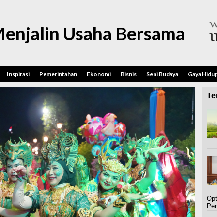
enjalin Usaha Bersama
Inspirasi
Pemerintahan
Ekonomi
Bisnis
Seni Budaya
Gaya Hidu
Ter
Opt
Per