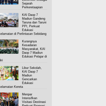
Sejarah
Perkeretaapian
KAI Daop 7
Madiun Gandeng
Taruna dan Taruni
PPI, Perkuat
Edukasi
elamatan di Perlintasan Sebidang
Kurangnya
Kesadaran
Masyarakat, KAI
Daop 7 Madiun
Edukasi Pelajar di
iri
Libur Sekolah,
KAI Daop 7
Madiun
Gencarkan
Edukasi
elamatan Kereta
Menpar
Intensifkan
Visitasi Destinasi
Perkuat Promosi