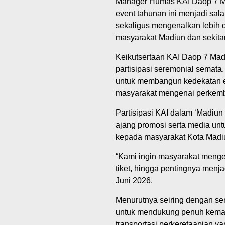
Manager Humas KAI Daop 7 Ma
event tahunan ini menjadi sal
sekaligus mengenalkan lebih d
masyarakat Madiun dan sekita
Keikutsertaan KAI Daop 7 Mad
partisipasi seremonial semata
untuk membangun kedekatan e
masyarakat mengenai perkemba
‎Partisipasi KAI dalam ‘Madiun
ajang promosi serta media unt
kepada masyarakat Kota Madi
“Kami ingin masyarakat meng
tiket, hingga pentingnya menjag
Juni 2026.
Menurutnya seiring dengan se
untuk mendukung penuh kemaj
transportasi perkeretaapian 