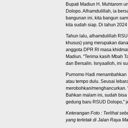
Bupati Madiun H. Muhtarom u
Dolopo. Alhamdulillah, ia ber
bangunan ini, kita bangun samp
kita sudah siap. Di tahun 2024 
Tahun lalu, alhamdulillah RS
khusus) yang merupakan dana 
anggota DPR RI masa khidmat 
Madiun. “Terima kasih Mbah Ta
dan Bersalin. Isnyaalloh, ini 
Purnomo Hadi menambahkan b
atau tempo dulu. Seusai lebara
merobohkan/menghancurkan. “A
Bahkan malam ini, sudah bisa
gedung baru RSUD Dolopo,” j
Keterangan Foto : Terlihat s
yang terletak di Jalan Raya 