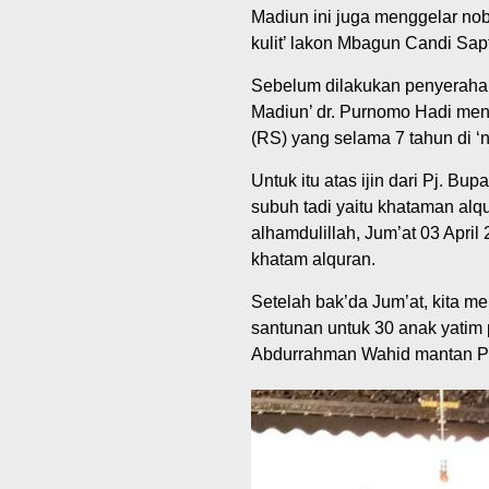
Madiun ini juga menggelar nob
kulit’ lakon Mbagun Candi Sap
Sebelum dilakukan penyerahan 
Madiun’ dr. Purnomo Hadi meny
(RS) yang selama 7 tahun di ‘n
Untuk itu atas ijin dari Pj. Bu
subuh tadi yaitu khataman alqu
alhamdulillah, Jum’at 03 April
khatam alquran.
Setelah bak’da Jum’at, kita m
santunan untuk 30 anak yatim p
Abdurrahman Wahid mantan Pr