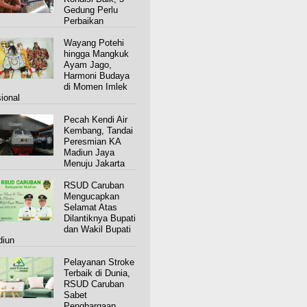
Gedung Perlu
Perbaikan
Wayang Potehi
hingga Mangkuk
Ayam Jago,
Harmoni Budaya
di Momen Imlek
ional
Pecah Kendi Air
Kembang, Tandai
Peresmian KA
Madiun Jaya
Menuju Jakarta
RSUD Caruban
Mengucapkan
Selamat Atas
Dilantiknya Bupati
dan Wakil Bupati
iun
Pelayanan Stroke
Terbaik di Dunia,
RSUD Caruban
Sabet
Penghargaan