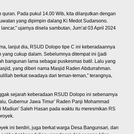
 quran. Pada pukul 14.00 Wib, kita dilanjutkan dengan
ruwatan yang dipimpin dalang Ki Medot Sudarsono.
lancar,” ujarnya disela sambutan, Jum’at 03 April 2024
ma, lanjut dia, RSUD Dolopo tipe C ini keberadaannya
 yang cukup dalam. Sebelumnya ditempat ini (jadi
h bangunan lama sebagai puskesmas batil. Lalu yang
asjid, yang diberi nama Masjid Raden Abdurrahman.
mdulillah berkat swadaya dari teman-teman,” terangnya,
gak sejarah keberadaan RSUD Dolopo ini sebenarnya
lalu, Gubernur Jawa Timur’ Raden Panji Mohammad
i Madiun’ Saleh Hasan pada waktu itu meresmikan RS
royek.
k ini berdiri, juga berkat warga Desa Bangunsari, dan