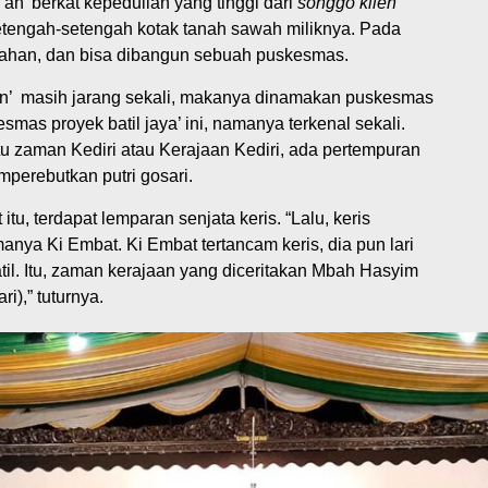
an’ berkat kepedulian yang tinggi dari
songgo kilen
setengah-setengah kotak tanah sawah miliknya. Pada
 lahan, dan bisa dibangun sebuah puskesmas.
n’ masih jarang sekali, makanya dinamakan puskesmas
smas proyek batil jaya’ ini, namanya terkenal sekali.
tu zaman Kediri atau Kerajaan Kediri, ada pertempuran
perebutkan putri gosari.
tu, terdapat lemparan senjata keris. “Lalu, keris
nya Ki Embat. Ki Embat tertancam keris, dia pun lari
til. Itu, zaman kerajaan yang diceritakan Mbah Hasyim
),” tuturnya.