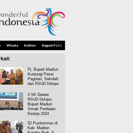
p
Wisata
Kuliner
Ragam Foto
kait:
Pj. Bupati Madiun
Kunjungi Pasar
Pagotan, Sekolah
dan RSUD Dolopo
3 SK Dewas
RSUD Dolopo,
Bupati Madiun
Simak Penilaian
Kinerja 2024
52 Puskesmas di
Kab. Madiun
Kondisi Baik, 5