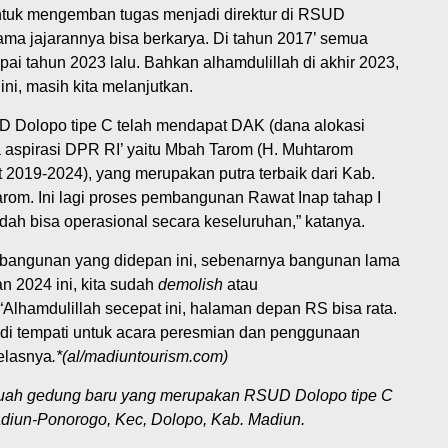
ntuk mengemban tugas menjadi direktur di RSUD
sama jajarannya bisa berkarya. Di tahun 2017’ semua
ai tahun 2023 lalu. Bahkan alhamdulillah di akhir 2023,
ini, masih kita melanjutkan.
UD Dolopo tipe C telah mendapat DAK (dana alokasi
aspirasi DPR RI’ yaitu Mbah Tarom (H. Muhtarom
2019-2024), yang merupakan putra terbaik dari Kab.
rom. Ini lagi proses pembangunan Rawat Inap tahap I
sudah bisa operasional secara keseluruhan,” katanya.
angunan yang didepan ini, sebenarnya bangunan lama
n 2024 ini, kita sudah
demolish
atau
lhamdulillah secepat ini, halaman depan RS bisa rata.
 di tempati untuk acara peresmian dan penggunaan
elasnya
.*(al/madiuntourism.com)
ebuah gedung baru yang merupakan RSUD Dolopo tipe C
Madiun-Ponorogo, Kec, Dolopo, Kab. Madiun.