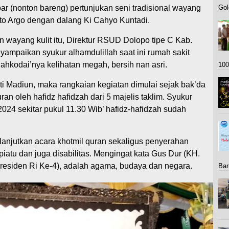
ar (nonton bareng) pertunjukan seni tradisional wayang
Gol
to Argo dengan dalang Ki Cahyo Kuntadi.
wayang kulit itu, Direktur RSUD Dolopo tipe C Kab.
ampaikan syukur alhamdulillah saat ini rumah sakit
ahkodai’nya kelihatan megah, bersih nan asri.
100
pati Madiun, maka rangkaian kegiatan dimulai sejak bak’da
ran oleh hafidz hafidzah dari 5 majelis taklim. Syukur
 2024 sekitar pukul 11.30 Wib’ hafidz-hafidzah sudah
elanjutkan acara khotmil quran sekaligus penyerahan
iatu dan juga disabilitas. Mengingat kata Gus Dur (KH.
esiden Ri Ke-4), adalah agama, budaya dan negara.
Bar