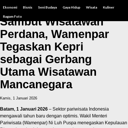
Ekonomi
Bisnis
Seni Budaya
Gaya Hidup
Wisata
Kuliner
Ragam Foto
Sambut Wisatawan
Perdana, Wamenpar
Tegaskan Kepri
sebagai Gerbang
Utama Wisatawan
Mancanegara
Kamis, 1 Januari 2026
Batam, 1 Januari 2026
– Sektor pariwisata Indonesia
mengawali tahun baru dengan optimis. Wakil Menteri
Pariwisata (Wamenpar) Ni Luh Puspa menegaskan Kepulauan