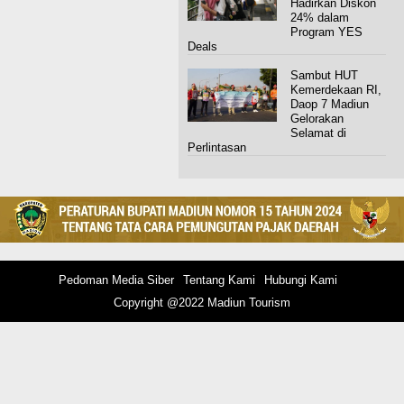
Hadirkan Diskon
24% dalam
Program YES
Deals
Sambut HUT
Kemerdekaan RI,
Daop 7 Madiun
Gelorakan
Selamat di
Perlintasan
Pedoman Media Siber
Tentang Kami
Hubungi Kami
Copyright @2022 Madiun Tourism