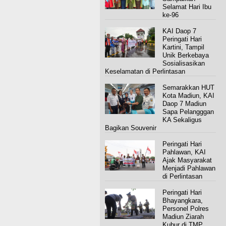
Selamat Hari Ibu
ke-96
KAI Daop 7
Peringati Hari
Kartini, Tampil
Unik Berkebaya
Sosialisasikan
Keselamatan di Perlintasan
Semarakkan HUT
Kota Madiun, KAI
Daop 7 Madiun
Sapa Pelangggan
KA Sekaligus
Bagikan Souvenir
Peringati Hari
Pahlawan, KAI
Ajak Masyarakat
Menjadi Pahlawan
di Perlintasan
Peringati Hari
Bhayangkara,
Personel Polres
Madiun Ziarah
Kubur di TMP