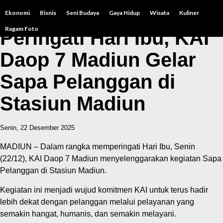
Ekonomi
Bisnis
Seni Budaya
Gaya Hidup
Wisata
Kuliner
Ragam Foto
Peringati Hari Ibu, KAI
Daop 7 Madiun Gelar
Sapa Pelanggan di
Stasiun Madiun
Senin, 22 Desember 2025
MADIUN – Dalam rangka memperingati Hari Ibu, Senin
(22/12), KAI Daop 7 Madiun menyelenggarakan kegiatan Sapa
Pelanggan di Stasiun Madiun.
Kegiatan ini menjadi wujud komitmen KAI untuk terus hadir
lebih dekat dengan pelanggan melalui pelayanan yang
semakin hangat, humanis, dan semakin melayani.