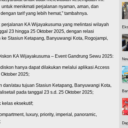
i untuk menikmati perjalanan nyaman, aman, dan
engan tarif yang lebih hemat,” tambahnya.
k perjalanan KA Wijayakusuma yang melintasi wilayah
Eks
gal 23 hingga 25 Oktober 2025, dengan relasi
n ke Stasiun Ketapang, Banyuwangi Kota, Rogojampi,
Diskon KA Wijayakusuma – Event Gandrung Sewu 2025:
New
f diskon hanya dapat dilakukan melalui aplikasi Access
5 Oktober 2025;
n dan/atau tujuan Stasiun Ketapang, Banyuwangi Kota,
Ban
isetail pada tanggal 23 s.d. 25 Oktober 2025;
 kelas eksekutif;
ompartment, luxury, priority, imperial, panoramic,
;
Dap