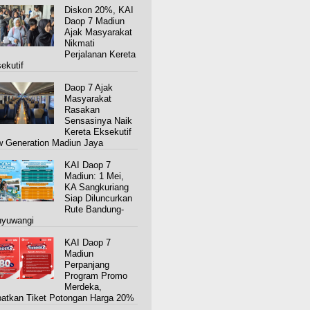
Diskon 20%, KAI
Daop 7 Madiun
Ajak Masyarakat
Nikmati
Perjalanan Kereta
ekutif
Daop 7 Ajak
Masyarakat
Rasakan
Sensasinya Naik
Kereta Eksekutif
 Generation Madiun Jaya
KAI Daop 7
Madiun: 1 Mei,
KA Sangkuriang
Siap Diluncurkan
Rute Bandung-
yuwangi
KAI Daop 7
Madiun
Perpanjang
Program Promo
Merdeka,
atkan Tiket Potongan Harga 20%