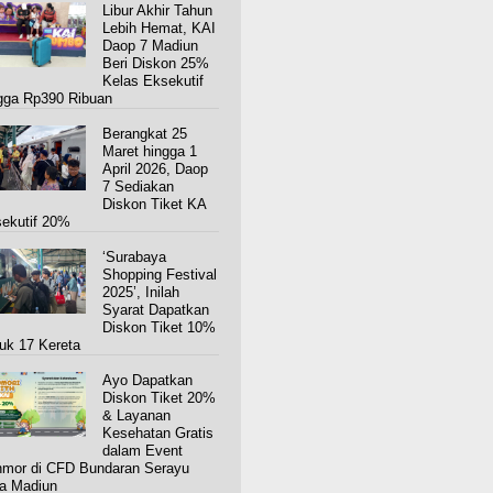
Libur Akhir Tahun
Lebih Hemat, KAI
Daop 7 Madiun
Beri Diskon 25%
Kelas Eksekutif
gga Rp390 Ribuan
Berangkat 25
Maret hingga 1
April 2026, Daop
7 Sediakan
Diskon Tiket KA
ekutif 20%
‘Surabaya
Shopping Festival
2025’, Inilah
Syarat Dapatkan
Diskon Tiket 10%
uk 17 Kereta
Ayo Dapatkan
Diskon Tiket 20%
& Layanan
Kesehatan Gratis
dalam Event
mor di CFD Bundaran Serayu
a Madiun