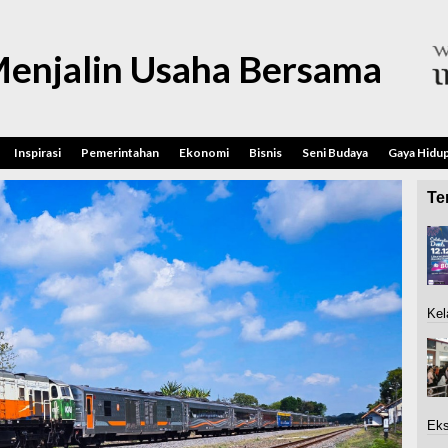
enjalin Usaha Bersama
Inspirasi
Pemerintahan
Ekonomi
Bisnis
Seni Budaya
Gaya Hidu
Ter
Kel
Eks