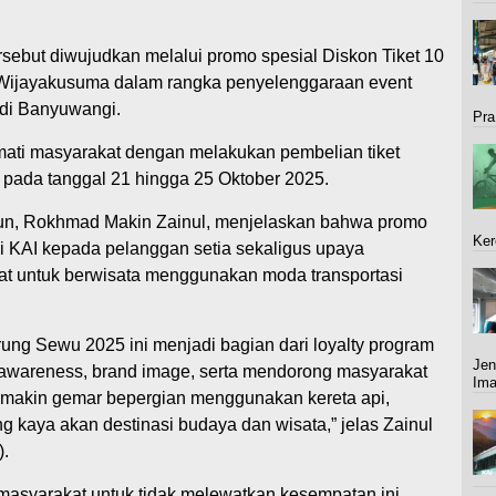
sebut diwujudkan melalui promo spesial Diskon Tiket 10
ijayakusuma dalam rangka penyelenggaraan event
di Banyuwangi.
Pra
mati masyarakat dengan melakukan pembelian tiket
I pada tanggal 21 hingga 25 Oktober 2025.
n, Rokhmad Makin Zainul, menjelaskan bahwa promo
Ker
i KAI kepada pelanggan setia sekaligus upaya
t untuk berwisata menggunakan moda transportasi
rung Sewu 2025 ini menjadi bagian dari loyalty program
Jen
awareness, brand image, serta mendorong masyarakat
Im
emakin gemar bepergian menggunakan kereta api,
kaya akan destinasi budaya dan wisata,” jelas Zainul
).
 masyarakat untuk tidak melewatkan kesempatan ini.