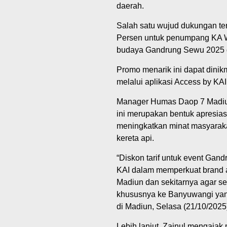
daerah.
Salah satu wujud dukungan ter
Persen untuk penumpang KA W
budaya Gandrung Sewu 2025 
Promo menarik ini dapat dinik
melalui aplikasi Access by KA
Manager Humas Daop 7 Madiu
ini merupakan bentuk apresias
meningkatkan minat masyaraka
kereta api.
“Diskon tarif untuk event Gand
KAI dalam memperkuat brand 
Madiun dan sekitarnya agar s
khususnya ke Banyuwangi yang 
di Madiun, Selasa (21/10/2025
Lebih lanjut, Zainul mengajak