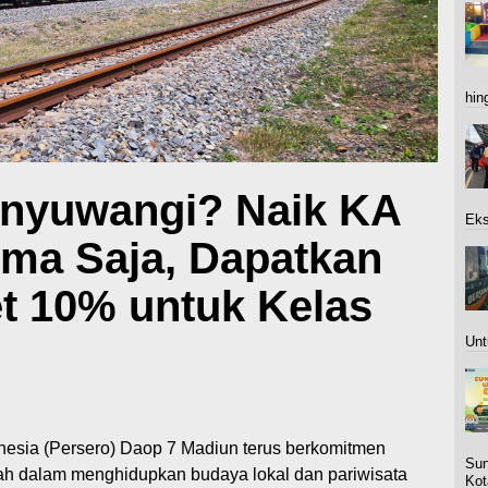
hin
anyuwangi? Naik KA
Eks
ma Saja, Dapatkan
et 10% untuk Kelas
Unt
esia (Persero) Daop 7 Madiun terus berkomitmen
Sun
h dalam menghidupkan budaya lokal dan pariwisata
Kot