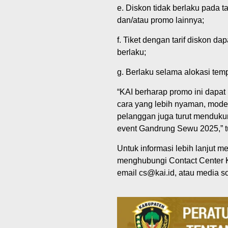
e. Diskon tidak berlaku pada t
dan/atau promo lainnya;
f. Tiket dengan tarif diskon d
berlaku;
g. Berlaku selama alokasi temp
“KAI berharap promo ini dapat
cara yang lebih nyaman, modern
pelanggan juga turut mendukun
event Gandrung Sewu 2025,” tu
Untuk informasi lebih lanjut 
menghubungi Contact Center K
email cs@kai.id, atau media s