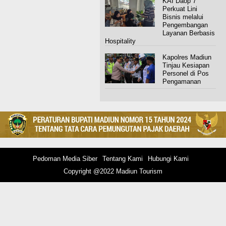
KAI Daop 7
Perkuat Lini
Bisnis melalui
Pengembangan
Layanan Berbasis
Hospitality
Kapolres Madiun
Tinjau Kesiapan
Personel di Pos
Pengamanan
Pedoman Media Siber
Tentang Kami
Hubungi Kami
Copyright @2022 Madiun Tourism