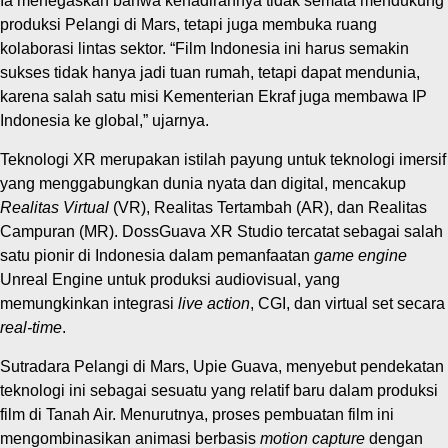
Ia menegaskan bahwa kehadirannya tidak semata mendukung
produksi Pelangi di Mars, tetapi juga membuka ruang
kolaborasi lintas sektor. “Film Indonesia ini harus semakin
sukses tidak hanya jadi tuan rumah, tetapi dapat mendunia,
karena salah satu misi Kementerian Ekraf juga membawa IP
Indonesia ke global,” ujarnya.
Teknologi XR merupakan istilah payung untuk teknologi imersif
yang menggabungkan dunia nyata dan digital, mencakup
Realitas Virtual
(VR), Realitas Tertambah (AR), dan Realitas
Campuran (MR). DossGuava XR Studio tercatat sebagai salah
satu pionir di Indonesia dalam pemanfaatan
game engine
Unreal Engine untuk produksi audiovisual, yang
memungkinkan integrasi
live action
, CGI, dan virtual set secara
real-time
.
Sutradara Pelangi di Mars, Upie Guava, menyebut pendekatan
teknologi ini sebagai sesuatu yang relatif baru dalam produksi
film di Tanah Air. Menurutnya, proses pembuatan film ini
mengombinasikan animasi berbasis
motion capture
dengan