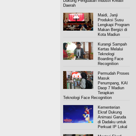
Dukung Penguatan Industri Kreatif
Daerah
Maidi, Janji
Produksi Susu
Lengkapi Program
Makan Bergizi di
Kota Madiun
Kurangi Sampah
Kertas Melalui
Teknologi
Boarding Face
Recognition
Permudah Proses
Masuk
Penumpang, KAI
Daop 7 Madiun
Terapkan
Teknologi Face Recognition
Kementerian
Ekraf Dukung
Animasi Garuda
di Dadaku untuk
Perkuat IP Lokal