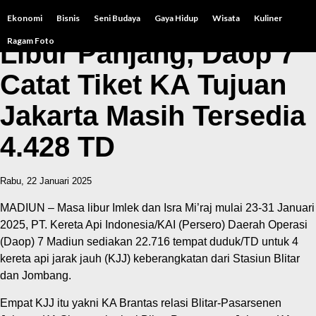
Ekonomi
Bisnis
Seni Budaya
Gaya Hidup
Wisata
Kuliner
Ragam Foto
Libur Panjang, Daop 7
Catat Tiket KA Tujuan
Jakarta Masih Tersedia
4.428 TD
Rabu, 22 Januari 2025
MADIUN – Masa libur Imlek dan Isra Mi’raj mulai 23-31 Januari
2025, PT. Kereta Api Indonesia/KAI (Persero) Daerah Operasi
(Daop) 7 Madiun sediakan 22.716 tempat duduk/TD untuk 4
kereta api jarak jauh (KJJ) keberangkatan dari Stasiun Blitar
dan Jombang.
Empat KJJ itu yakni KA Brantas relasi Blitar-Pasarsenen