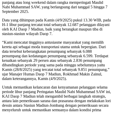
panjang atau long weekend dalam rangka memperingati Maulid
Nabi Muhammad SAW, yang berlangsung dari tanggal 5 hingga 7
September 2025.
Data yang dihimpun pada Kamis (4/9/2025) pukul 13.30 WIB, pada
H-1 libur panjang tercatat total sebanyak 12.687 pelanggan dilayani
oleh KAI Daop 7 Madiun, baik yang berangkat maupun tiba di
stasiun-stasiun wilayah Daop 7.
“Kami mencatat tingginya antusiasme masyarakat yang memilih
kereta api sebagai moda transportasi utama untuk bepergian. Dari
data tersebut keberangkatan penumpang sebanyak 6.088
penumpang dan kedatangan penumpang sebanyak 6.599. Terdapat
kenaikan sebanyak 29 persen atau sebanyak 2.836 penumpang
dibandingkan periode yang sama pada minggu sebelumnya yaitu
Kamis (28/8/2025) yang tercatat total sebanyak 9.851 penumpang,”
ujar Manajer Humas Daop 7 Madiun, Rokhmad Makin Zainul,
dalam keterangannya, Kamis (4/9/2025).
Untuk memastikan kelancaran dan kenyamanan pelanggan selama
periode libur panjang Peringatan Maulid Nabi Muhammad SAW ini,
KAI Daop 7 Madiun telah mengambil berbagai langkah strategis,
antara lain pemeriksaan sarana dan prasarana dengan melakukan lori
dessin antara Stasiun Madiun-Jombang dengan pemeriksaan secara
menyeluruh untuk memastikan semuanya dalam kondisi prima