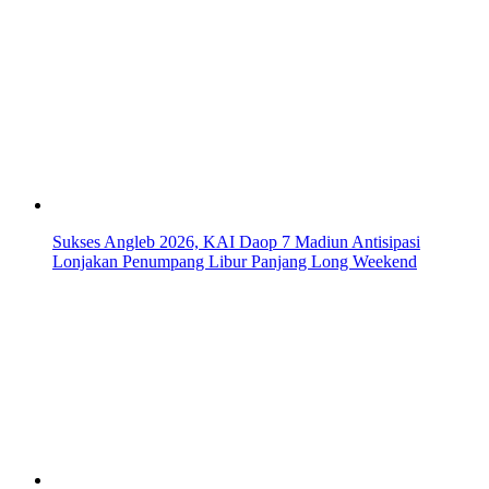
Sukses Angleb 2026, KAI Daop 7 Madiun Antisipasi
Lonjakan Penumpang Libur Panjang Long Weekend