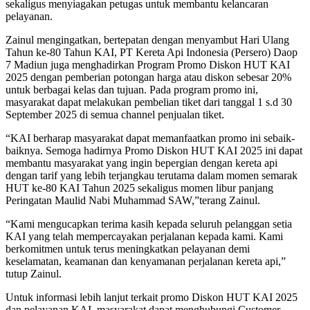
sekaligus menyiagakan petugas untuk membantu kelancaran
pelayanan.
Zainul mengingatkan, bertepatan dengan menyambut Hari Ulang
Tahun ke-80 Tahun KAI, PT Kereta Api Indonesia (Persero) Daop
7 Madiun juga menghadirkan Program Promo Diskon HUT KAI
2025 dengan pemberian potongan harga atau diskon sebesar 20%
untuk berbagai kelas dan tujuan. Pada program promo ini,
masyarakat dapat melakukan pembelian tiket dari tanggal 1 s.d 30
September 2025 di semua channel penjualan tiket.
“KAI berharap masyarakat dapat memanfaatkan promo ini sebaik-
baiknya. Semoga hadirnya Promo Diskon HUT KAI 2025 ini dapat
membantu masyarakat yang ingin bepergian dengan kereta api
dengan tarif yang lebih terjangkau terutama dalam momen semarak
HUT ke-80 KAI Tahun 2025 sekaligus momen libur panjang
Peringatan Maulid Nabi Muhammad SAW,”terang Zainul.
“Kami mengucapkan terima kasih kepada seluruh pelanggan setia
KAI yang telah mempercayakan perjalanan kepada kami. Kami
berkomitmen untuk terus meningkatkan pelayanan demi
keselamatan, keamanan dan kenyamanan perjalanan kereta api,”
tutup Zainul.
Untuk informasi lebih lanjut terkait promo Diskon HUT KAI 2025
dan pelayanan KAI, masyarakat dapat menghubungi Customer