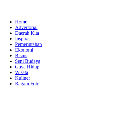
Home
Advertorial
Daerah Kita
Inspirasi
Pemerintahan
Ekonomi
Bisnis
Seni Budaya
Gaya Hidup
Wisata
Kuliner
Ragam Foto