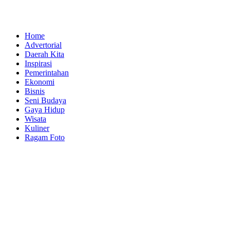
Home
Advertorial
Daerah Kita
Inspirasi
Pemerintahan
Ekonomi
Bisnis
Seni Budaya
Gaya Hidup
Wisata
Kuliner
Ragam Foto