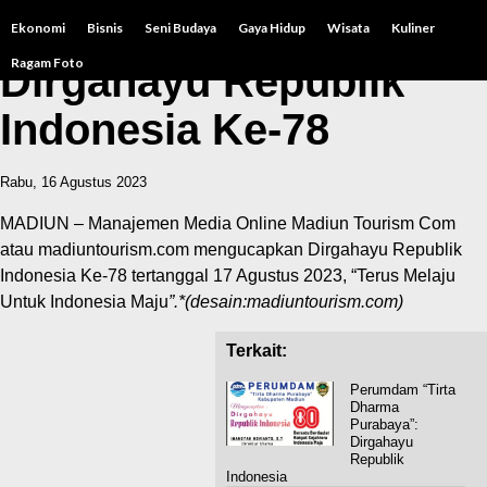
Ekonomi
Bisnis
Seni Budaya
Gaya Hidup
Wisata
Kuliner
Ragam Foto
Dirgahayu Republik
Indonesia Ke-78
Rabu, 16 Agustus 2023
MADIUN – Manajemen Media Online Madiun Tourism Com
atau madiuntourism.com mengucapkan Dirgahayu Republik
Indonesia Ke-78 tertanggal 17 Agustus 2023, “Terus Melaju
Untuk Indonesia Maju
”.*(desain:madiuntourism.com)
Terkait:
Perumdam “Tirta
Dharma
Purabaya”:
Dirgahayu
Republik
Indonesia