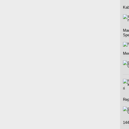
Kab
Mad
Spe
Men
Rep
144