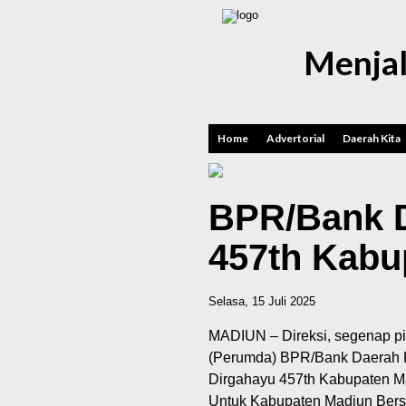
Menjal
Home
Advertorial
Daerah Kita
BPR/Bank D
457th Kabu
Selasa, 15 Juli 2025
MADIUN – Direksi, segenap p
(Perumda) BPR/Bank Daerah 
Dirgahayu 457
th
Kabupaten Mad
Untuk Kabupaten Madiun Bers