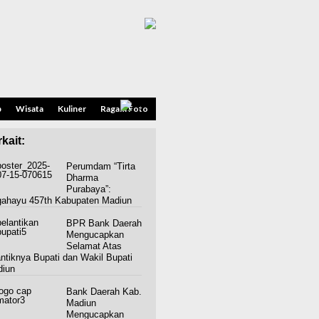
p
Wisata
Kuliner
Ragam Foto
kait:
Perumdam “Tirta
Dharma
Purabaya”:
gahayu 457th Kabupaten Madiun
BPR Bank Daerah
Mengucapkan
Selamat Atas
antiknya Bupati dan Wakil Bupati
iun
Bank Daerah Kab.
Madiun
Mengucapkan