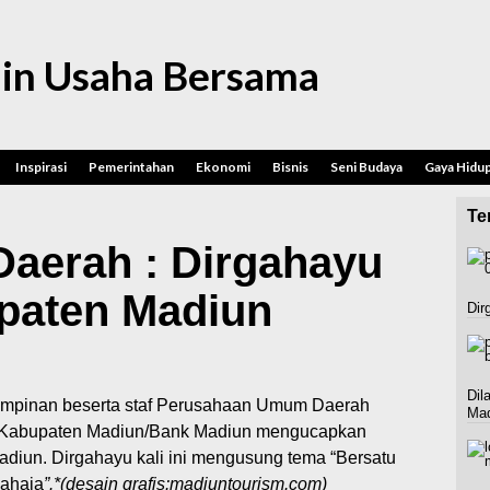
in Usaha Bersama
Inspirasi
Pemerintahan
Ekonomi
Bisnis
Seni Budaya
Gaya Hidu
Ter
aerah : Dirgahayu
paten Madiun
Dir
Dil
impinan beserta staf Perusahaan Umum Daerah
Mad
Kabupaten Madiun/Bank Madiun mengucapkan
iun. Dirgahayu kali ini mengusung tema “Bersatu
ahaja
”.*(desain grafis:madiuntourism.com)