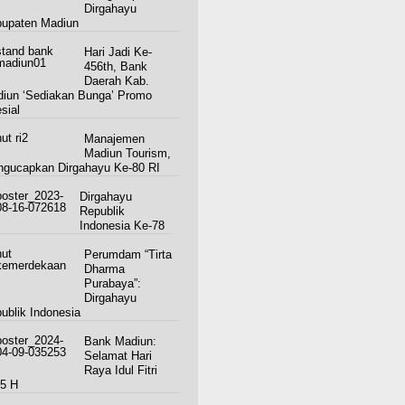
Dirgahayu
upaten Madiun
Hari Jadi Ke-
456th, Bank
Daerah Kab.
iun ‘Sediakan Bunga’ Promo
sial
Manajemen
Madiun Tourism,
gucapkan Dirgahayu Ke-80 RI
Dirgahayu
Republik
Indonesia Ke-78
Perumdam “Tirta
Dharma
Purabaya”:
Dirgahayu
ublik Indonesia
Bank Madiun:
Selamat Hari
Raya Idul Fitri
5 H