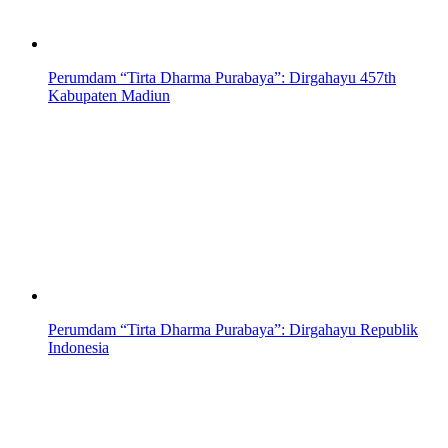
Perumdam “Tirta Dharma Purabaya”: Dirgahayu 457th
Kabupaten Madiun
Perumdam “Tirta Dharma Purabaya”: Dirgahayu Republik
Indonesia