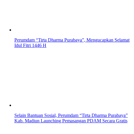
Perumdam “Tirta Dharma Purabaya”, Mengucapkan Selamat
Idul Fitri 1446 H
Selain Bantuan Sosial, Perumdam “Tirta Dharma Purabaya”
Kab. Madiun Launching Pemasangan PDAM Secara Gratis