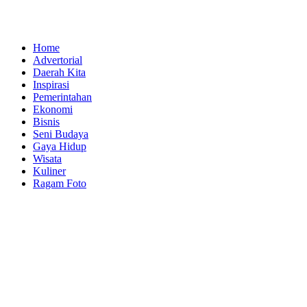
Home
Advertorial
Daerah Kita
Inspirasi
Pemerintahan
Ekonomi
Bisnis
Seni Budaya
Gaya Hidup
Wisata
Kuliner
Ragam Foto