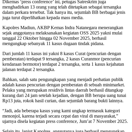
Dikemas ‘press conference’ ini, petugas Satreskrim juga
menghadirkan 13 orang yang telah ditetapkan sebagai tersangka
dalam perkara tersebut. Tak hanya itu, sejumlah BB berbagai jenis
juga turut diperlihatkan kepada mass media.
Kapolres Madiun, AKBP Kemas Indra Natanegara menerangkan
sejak anggotanya melaksanakan kegiatan OSS 2025 yakni mulai
tanggal 22 Oktober hingga 02 November 2025, berhasil
mengungkap sebanyak 11 kasus dugaan tindak pidana.
Dari jumlah 11 kasus ini yakni 8 kasus Curat (pencurian dengan
pemberatan) terdapat 9 tersangka, 2 kasus Curanmor (pencurian
kendaraan bermotor) terdapat 2 tersangka, serta 1 kasus kejahatan
jalanan terdapat 2 tersangka.
Bahkan, salah satu pengungkapan yang menjadi perhatian publik
adalah kasus pencurian dengan pemberatan di sebuah minimarket.
Pelaku yang merupakan residivis lintas daerah berhasil ditangkap
kurang dari 24 jam setelah kejadian, dengan BB berupa uang tunai
Rp13 juta, rokok hasil curian, dan sejumlah barang bukti lainnya.
“Jadi, ada beberapa kasus yang kami ungkap termasuk kategori
menonjol, karena terjadi secara cepat dan viral di masyarakat,”
ujarnya disela kegiatan press conference, Jum’at 7 November 2025.
Selain itu, lanjut Kapolres, anggotanya juga berhasil mengungkap