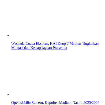
Waspada Cuaca Ekstrem, KAI Daop 7 Madiun Tingkatkan
Mitigasi dan Kesiapsiagaan Prasarana
Operasi Lilin Semeru, Kapolres Madiun: Nataru 2025/2026