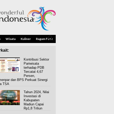
p
Wisata
Kuliner
Ragam Foto
kait:
Kontribusi Sektor
Pariwisata
terhadap PDB
Tercatat 4,67
Persen,
enpar dan BPS Perkuat Sinergi
a TSA
Tahun 2024, Nilai
Investasi di
Kabupaten
Madiun Capai
Rp1,8 Triliun