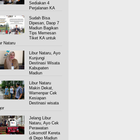
Sediakan 4
Perjalanan KA
Sudah Bisa
Dipesan, Daop 7
Madiun Bagikan
Tips Memesan
Tiket KA untuk
ur Nataru
Libur Nataru, Ayo
Kunjungi
Destinasi Wisata
Kabupaten
Madiun
Libur Nataru
Makin Dekat,
Wamenpar Cek
Kesiapan
Destinasi wisata
gor
Jelang Libur
Nataru, Ayo Cek
Perawatan
Lokomotif Kereta
di Depo Madiun