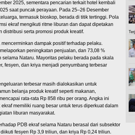
ber 2025, sementara pencarian terkait hotel kembali
025 saat puncak perayaan. Pada 25–26 Desember
luarga, termasuk bioskop, berada di titik tertinggi. Pola
i ekraf mengikuti ritme liburan dan dapat dipetakan
istribusi serta promosi produk kreatif.
Ter
ga mencerminkan dampak positif terhadap pelaku.
melaporkan peningkatan penjualan, dan 73,08 %
 selama Nataru. Mayoritas pelaku berada pada skala
er, fesyen, dan kriya menjadi penyumbang terbesar
pengeluaran terbesar masih dialokasikan untuk
amun belanja produk kreatif seperti makanan,
 mencapai rata-rata Rp 858 ribu per orang. Angka ini
kraf memiliki ruang besar untuk terus diperkuat dalam
giatan liburan masyarakat.
terhadap PDB ekraf selama Nataru berasal dari subsektor
diikuti fesyen Rp 3,9 triliun, dan kriya Rp 0,24 triliun.