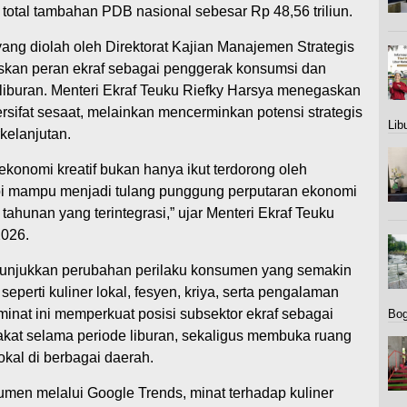
i total tambahan PDB nasional sebesar Rp 48,56 triliun.
yang diolah oleh Direktorat Kajian Manajemen Strategis
skan peran ekraf sebagai penggerak konsumsi dan
 liburan. Menteri Ekraf Teuku Riefky Harsya menegaskan
sifat sesaat, melainkan mencerminkan potensi strategis
Lib
kelanjutan.
konomi kreatif bukan hanya ikut terdorong oleh
pi mampu menjadi tulang punggung perputaran ekonomi
 tahunan yang terintegrasi,” ujar Menteri Ekraf Teuku
2026.
nunjukkan perubahan perilaku konsumen yang semakin
eperti kuliner lokal, fesyen, kriya, serta pengalaman
minat ini memperkuat posisi subsektor ekraf sebagai
Bo
akat selama periode liburan, sekaligus membuka ruang
okal di berbagai daerah.
sumen melalui Google Trends, minat terhadap kuliner