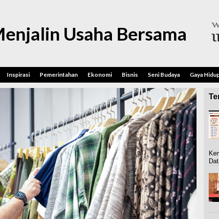
enjalin Usaha Bersama
Inspirasi
Pemerintahan
Ekonomi
Bisnis
Seni Budaya
Gaya Hidu
Ter
Kem
Dat