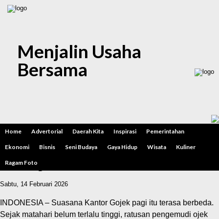
Menjalin Usaha
Bersama
CKG, Cara Pemerintah
Home
Advertorial
Daerah Kita
Inspirasi
Pemerintahan
Menjemput Kesehatan
Ekonomi
Bisnis
Seni Budaya
Gaya Hidup
Wisata
Kuliner
Masyarakat
Ragam Foto
Sabtu, 14 Februari 2026
INDONESIA – Suasana Kantor Gojek pagi itu terasa berbeda.
Sejak matahari belum terlalu tinggi, ratusan pengemudi ojek