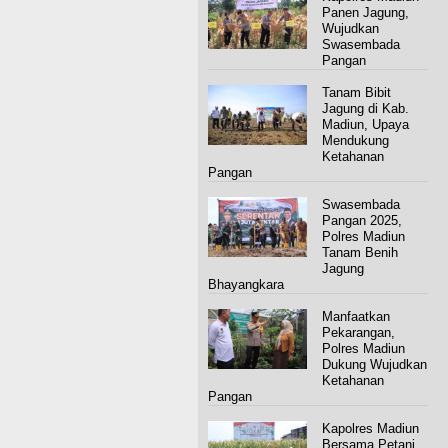
Panen Jagung,
Wujudkan
Swasembada
Pangan
Tanam Bibit
Jagung di Kab.
Madiun, Upaya
Mendukung
Ketahanan
Pangan
Swasembada
Pangan 2025,
Polres Madiun
Tanam Benih
Jagung
Bhayangkara
Manfaatkan
Pekarangan,
Polres Madiun
Dukung Wujudkan
Ketahanan
Pangan
Kapolres Madiun
Bersama Petani