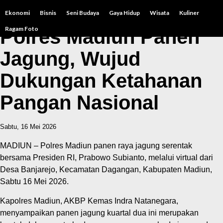
Ekonomi
Bisnis
Seni Budaya
Gaya Hidup
Wisata
Kuliner
Ragam Foto
Polres Madiun Panen
Jagung, Wujud
Dukungan Ketahanan
Pangan Nasional
Sabtu, 16 Mei 2026
MADIUN – Polres Madiun panen raya jagung serentak
bersama Presiden RI, Prabowo Subianto, melalui virtual dari
Desa Banjarejo, Kecamatan Dagangan, Kabupaten Madiun,
Sabtu 16 Mei 2026.
Kapolres Madiun, AKBP Kemas Indra Natanegara,
menyampaikan panen jagung kuartal dua ini merupakan