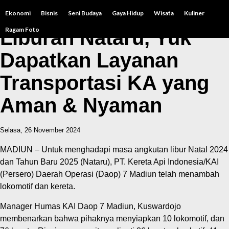
Ekonomi
Bisnis
Seni Budaya
Gaya Hidup
Wisata
Kuliner
Ragam Foto
Liburan Nataru, Yuk
Dapatkan Layanan
Transportasi KA yang
Aman & Nyaman
Selasa, 26 November 2024
MADIUN – Untuk menghadapi masa angkutan libur Natal 2024
dan Tahun Baru 2025 (Nataru), PT. Kereta Api Indonesia/KAI
(Persero) Daerah Operasi (Daop) 7 Madiun telah menambah
lokomotif dan kereta.
Manager Humas KAI Daop 7 Madiun, Kuswardojo
membenarkan bahwa pihaknya menyiapkan 10 lokomotif, dan