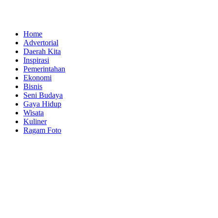
Home
Advertorial
Daerah Kita
Inspirasi
Pemerintahan
Ekonomi
Bisnis
Seni Budaya
Gaya Hidup
Wisata
Kuliner
Ragam Foto